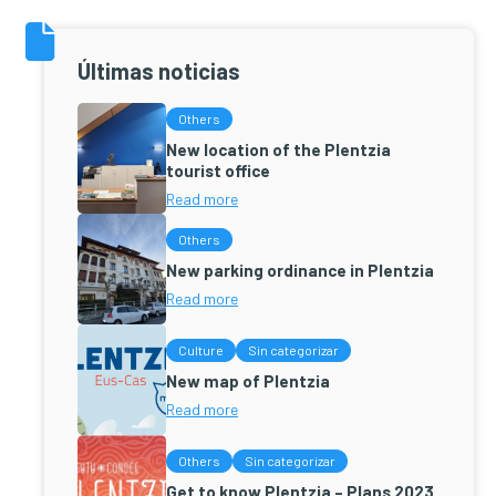
Últimas noticias
Others
New location of the Plentzia
tourist office
Read more
Others
New parking ordinance in Plentzia
Read more
Culture
Sin categorizar
New map of Plentzia
Read more
Others
Sin categorizar
Get to know Plentzia – Plans 2023