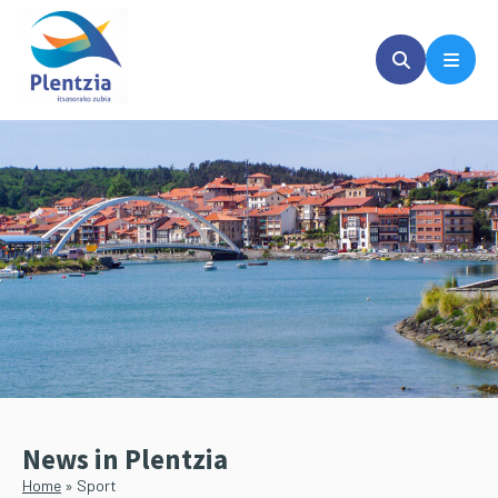
Skip
Skip
to
to
main
primary
content
sidebar
News in Plentzia
Home
»
Sport