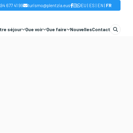
|
|
|
94 677 41 99
turismo@plentzia.eus
EU
ES
EN
FR
otre séjour
Que voir
Que faire
Nouvelles
Contact