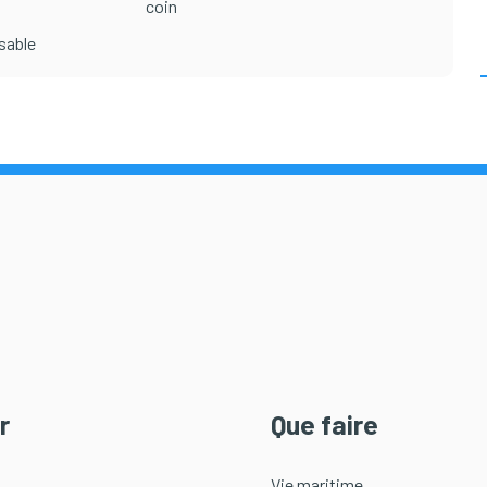
coin
sable
r
Que faire
Vie maritime