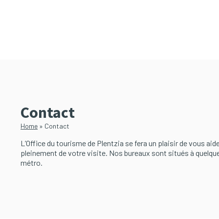
Passer
Passer
au
à
contenu
la
principal
barre
latérale
principale
Contact
Home
»
Contact
L’Office du tourisme de Plentzia se fera un plaisir de vous aide
pleinement de votre visite. Nos bureaux sont situés à quelqu
métro.