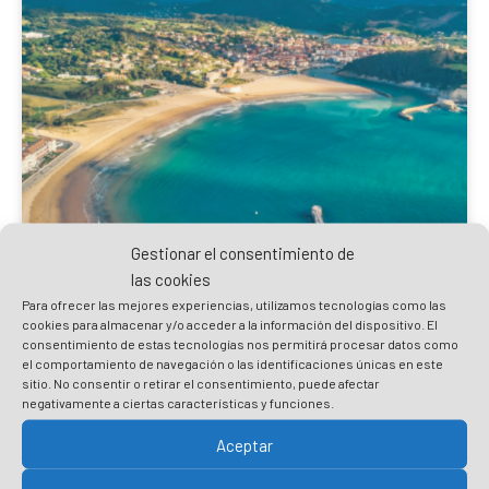
Gestionar el consentimiento de
las cookies
Para ofrecer las mejores experiencias, utilizamos tecnologías como las
cookies para almacenar y/o acceder a la información del dispositivo. El
consentimiento de estas tecnologías nos permitirá procesar datos como
Barrika Plentzia Gorliz Plano
el comportamiento de navegación o las identificaciones únicas en este
sitio. No consentir o retirar el consentimiento, puede afectar
negativamente a ciertas características y funciones.
Décharge
Aceptar