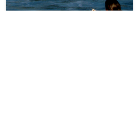
Surf
Bien que la plage de Plentzia soit protégée par la baie,
une petite vague se forme à l’embouchure de
l’estuaire.
Plus d’informations