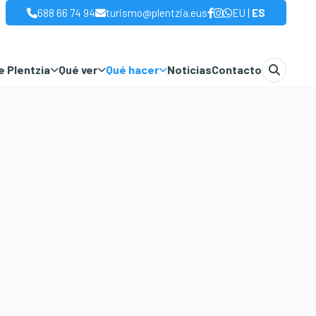
|
688 66 74 94
turismo@plentzia.eus
EU
ES
 Plentzia
Qué ver
Qué hacer
Noticias
Contacto