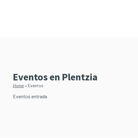
Saltar
Saltar
al
a
contenido
la
principal
barra
lateral
principal
Eventos en Plentzia
Home
»
Eventos
Eventos entrada