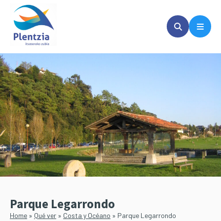
Saltar
Saltar
al
a
contenido
la
principal
barra
lateral
principal
Parque Legarrondo
Home
»
Qué ver
»
Costa y Océano
»
Parque Legarrondo