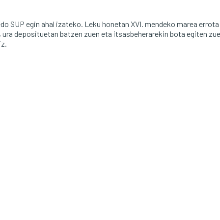
 edo SUP egin ahal izateko. Leku honetan XVI. mendeko marea errota
, ura deposituetan batzen zuen eta itsasbeherarekin bota egiten zue
iz.