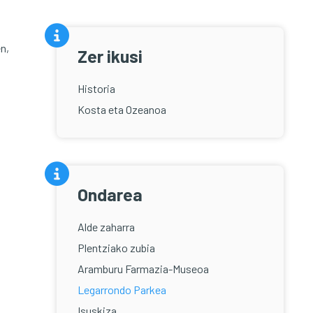
n,
Zer ikusi
Historia
Kosta eta Ozeanoa
Ondarea
Alde zaharra
Plentziako zubia
Aramburu Farmazia-Museoa
Legarrondo Parkea
Isuskiza