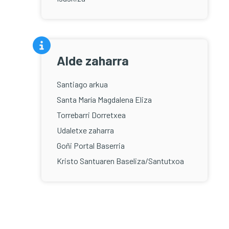
Alde zaharra
Santiago arkua
Santa María Magdalena Eliza
Torrebarri Dorretxea
Udaletxe zaharra
Goñi Portal Baserria
Kristo Santuaren Baseliza/Santutxoa