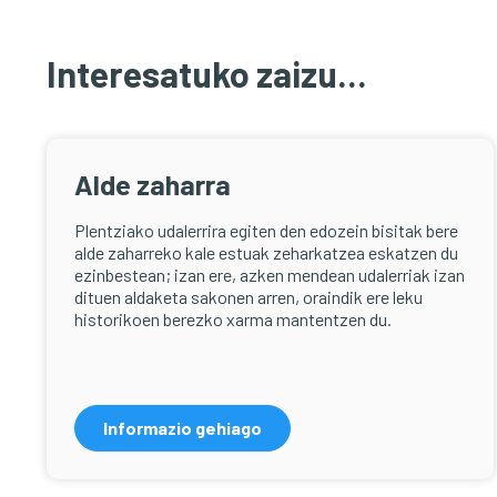
Interesatuko zaizu...
Alde zaharra
Plentziako udalerrira egiten den edozein bisitak bere
alde zaharreko kale estuak zeharkatzea eskatzen du
ezinbestean; izan ere,
azken mendean udalerriak izan
dituen aldaketa sakonen arren, oraindik ere leku
historikoen berezko xarma mantentzen du.
Informazio gehiago