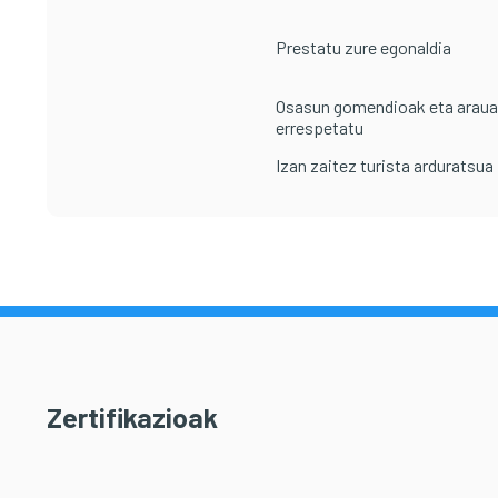
Prestatu zure egonaldia
Osasun gomendioak eta arau
errespetatu
Izan zaitez turista arduratsua
Zertifikazioak