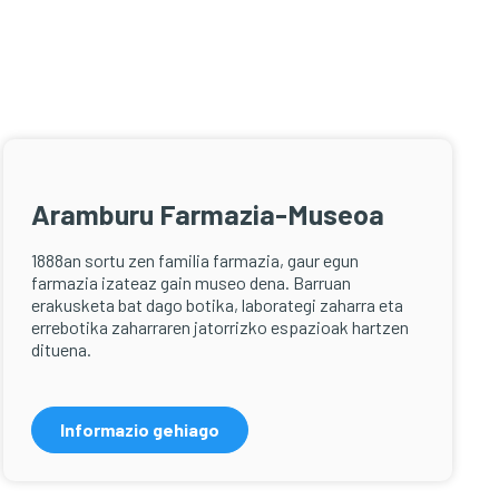
Aramburu Farmazia-Museoa
1888an sortu zen familia farmazia, gaur egun
farmazia izateaz gain museo dena. Barruan
erakusketa bat dago botika, laborategi zaharra eta
errebotika zaharraren jatorrizko espazioak hartzen
dituena.
Informazio gehiago