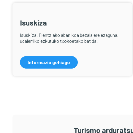
Isuskiza
Isuskiza, Plentziako abanikoa bezala ere ezaguna,
udalerriko ezkutuko txokoetako bat da.
Informazio gehiago
Turismo arduratsu