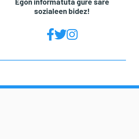
Egon informatuta gure sare
sozialeen bidez!