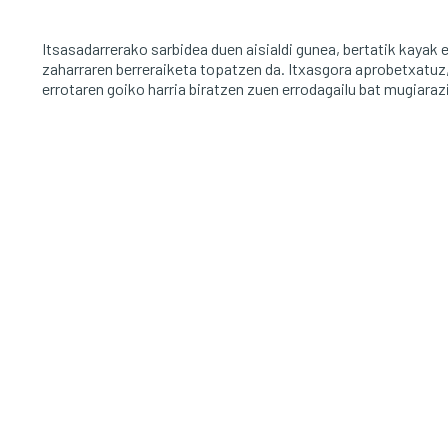
Itsasadarrerako sarbidea duen aisialdi gunea, bertatik kayak
zaharraren berreraiketa topatzen da. Itxasgora aprobetxatuz
errotaren goiko harria biratzen zuen errodagailu bat mugiaraz