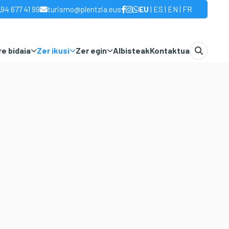
|
|
|
94 677 41 99
turismo@plentzia.eus
EU
ES
EN
FR
e bidaia
Zer ikusi
Zer egin
Albisteak
Kontaktua