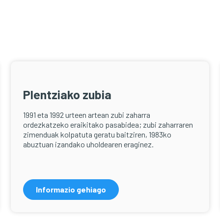
Plentziako zubia
1991 eta 1992 urteen artean zubi zaharra
ordezkatzeko eraikitako pasabidea; zubi zaharraren
zimenduak kolpatuta geratu baitziren, 1983ko
abuztuan izandako uholdearen eraginez.
Informazio gehiago