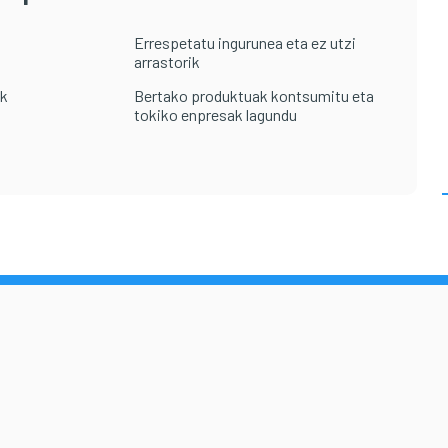
Errespetatu ingurunea eta ez utzi
arrastorik
ak
Bertako produktuak kontsumitu eta
tokiko enpresak lagundu