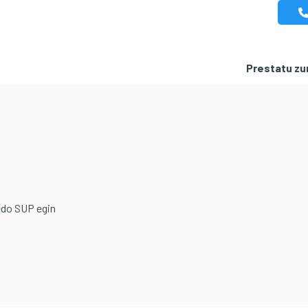
Prestatu zur
 edo SUP egin