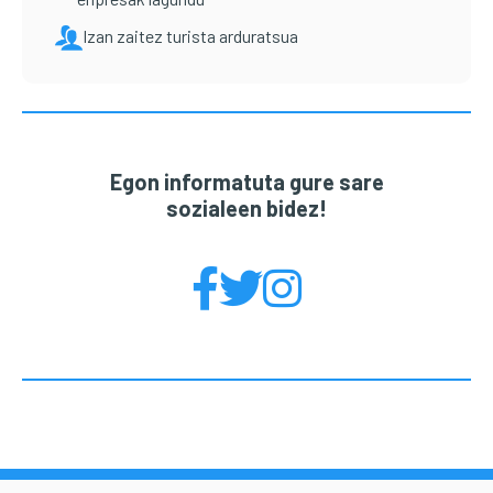
Izan zaitez turista arduratsua
Egon informatuta gure sare
sozialeen bidez!