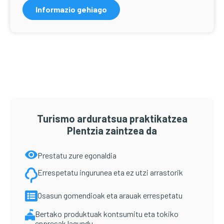
Informazio gehiago
Turismo arduratsua praktikatzea
Plentzia zaintzea da
Prestatu zure egonaldia
Errespetatu ingurunea eta ez utzi arrastorik
Osasun gomendioak eta arauak errespetatu
Bertako produktuak kontsumitu eta tokiko
enpresak lagundu