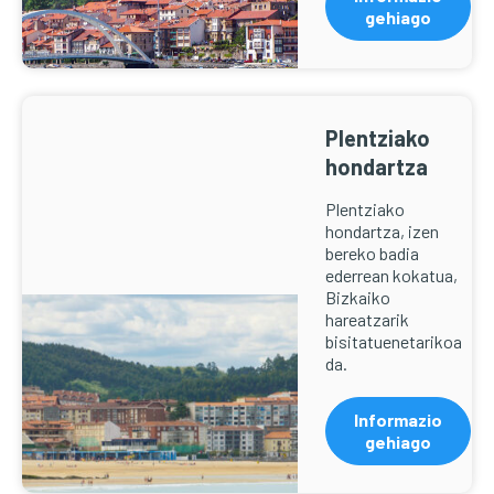
gehiago
Plentziako
hondartza
Plentziako
hondartza, izen
bereko badia
ederrean kokatua,
Bizkaiko
hareatzarik
bisitatuenetarikoa
da.
Informazio
gehiago