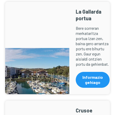
La Gallarda
portua
Bere sorreran
merkataritza
portua izan zen,
baina gero arrantza
portu ere bihurtu
zen. Gaur egun
aisialdi ontzien
portu da gehienbat.
Informazio
gehiago
Crusoe