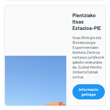
Plentziako
Itsas
Estazioa-PIE
Itsas Biologia eta
Bioteknologia
Esperimentalen
Ikerketa Zentroa
nortasun juridikorik
gabeko erakundea
da, Euskal Herriko
Unibertsitateak
sortua.
Informazio
gehiago