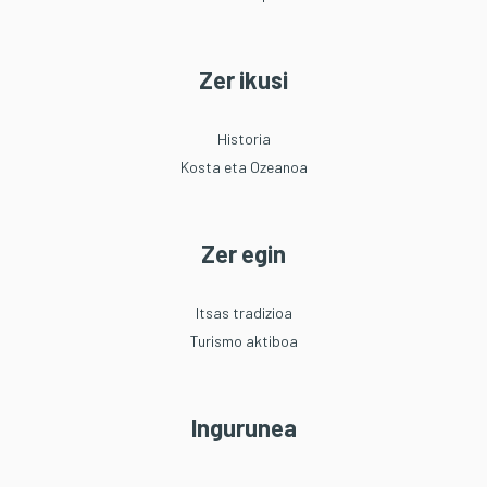
Zer ikusi
Historia
Kosta eta Ozeanoa
Zer egin
Itsas tradizioa
Turismo aktiboa
Ingurunea