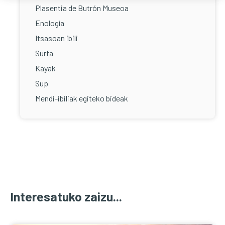
Plasentia de Butrón Museoa
Enología
Itsasoan ibili
Surfa
Kayak
Sup
Mendi-ibiliak egiteko bideak
Interesatuko zaizu...