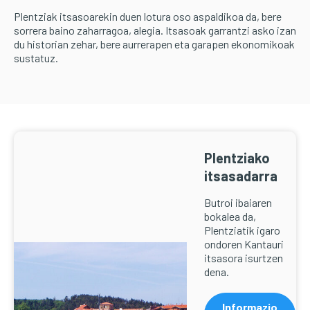
Plentziak itsasoarekin duen lotura oso aspaldikoa da, bere
sorrera baino zaharragoa, alegia. Itsasoak garrantzi asko izan
du historian zehar, bere aurrerapen eta garapen ekonomikoak
sustatuz.
Plentziako
itsasadarra
Butroi ibaiaren
bokalea da,
Plentziatik igaro
ondoren Kantauri
itsasora isurtzen
dena.
Informazio