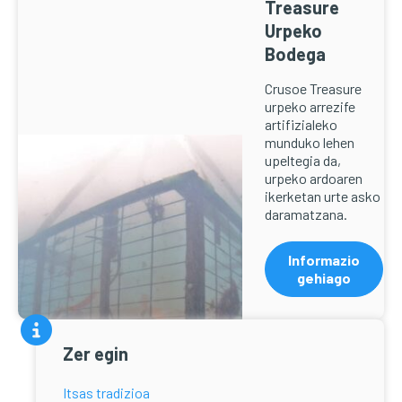
Treasure
Urpeko
Bodega
Crusoe Treasure
urpeko arrezife
artifizialeko
munduko lehen
upeltegia da,
urpeko ardoaren
ikerketan urte asko
daramatzana.
Informazio
gehiago
Zer egin
Itsas tradizioa