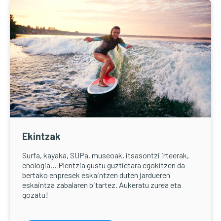
Ekintzak
Surfa, kayaka, SUPa, museoak, itsasontzi irteerak,
enologia… Plentzia gustu guztietara egokitzen da
bertako enpresek eskaintzen duten jardueren
eskaintza zabalaren bitartez. Aukeratu zurea eta
gozatu!