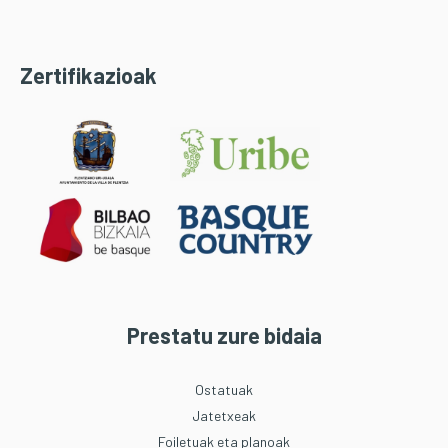
Zertifikazioak
Prestatu zure bidaia
Ostatuak
Jatetxeak
Foiletuak eta planoak