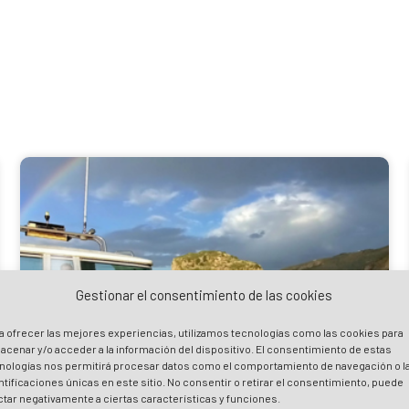
Gestionar el consentimiento de las cookies
a ofrecer las mejores experiencias, utilizamos tecnologías como las cookies para
acenar y/o acceder a la información del dispositivo. El consentimiento de estas
nologías nos permitirá procesar datos como el comportamiento de navegación o l
ntificaciones únicas en este sitio. No consentir o retirar el consentimiento, puede
ctar negativamente a ciertas características y funciones.