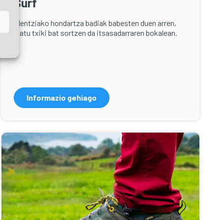
Surf
Plentziako hondartza badiak babesten duen arren,
olatu txiki bat sortzen da itsasadarraren bokalean.
Informazio gehiago