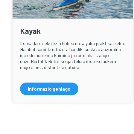
Kayak
Itsasadarra leku ezin hobea da kayaka praktikatzeko.
Hainbat sarbide ditu, eta handik Isuskiza auzoraino
igo edo hurrengo kairaino jarraitu ahal izango
duzu.Bertatik Butroiko gaztelura iristeko aukera
dago oinez, distantzia gutxira.
Informazio gehiago