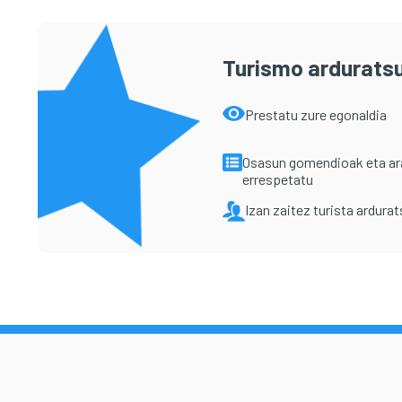
Turismo arduratsu
Prestatu zure egonaldia
Osasun gomendioak eta a
errespetatu
Izan zaitez turista ardura