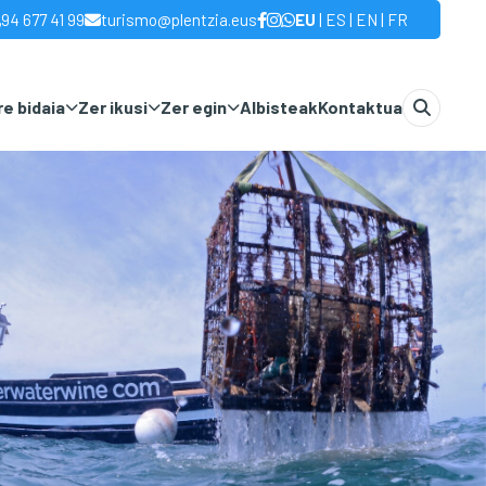
|
|
|
94 677 41 99
turismo@plentzia.eus
EU
ES
EN
FR
e bidaia
Zer ikusi
Zer egin
Albisteak
Kontaktua