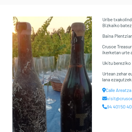
Uribe txakolind
Bizkaiko batez
Baina Plentzia
Crusoe Treasure
ikerketan urte
Ukitu bereziko
Urtean zehar e
lana ezagutzek
Calle Areatza
visit@cruso
94 401 50 40