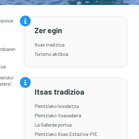
kopurua
Zer egin
Itsas tradizioa
ardoaren
Turismo aktiboa
tua.
uneroko
atera!
Itsas tradizioa
Plentziako hondartza
Plentziako itsasadarra
La Gallarda portua
Plentziako Itsas Estazioa-PIE