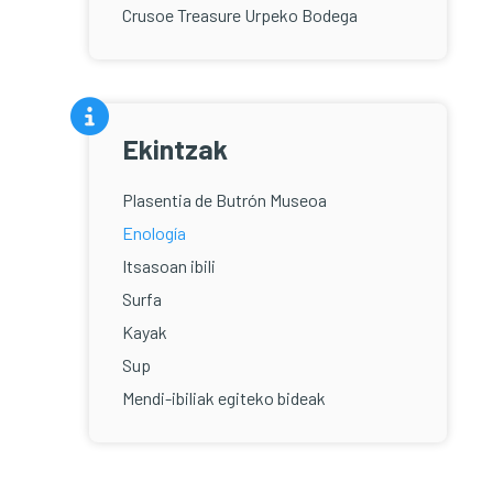
Crusoe Treasure Urpeko Bodega
Ekintzak
Plasentia de Butrón Museoa
Enología
Itsasoan ibili
Surfa
Kayak
Sup
Mendi-ibiliak egiteko bideak