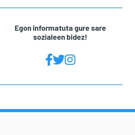
Egon informatuta gure sare
sozialeen bidez!