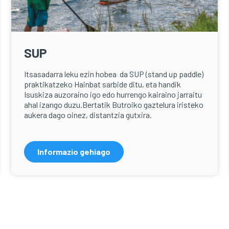
SUP
Itsasadarra leku ezin hobea da SUP (stand up paddle)
praktikatzeko Hainbat sarbide ditu, eta handik
Isuskiza auzoraino igo edo hurrengo kairaino jarraitu
ahal izango duzu.Bertatik Butroiko gaztelura iristeko
aukera dago oinez, distantzia gutxira.
Informazio gehiago