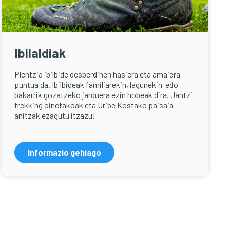
Ibilaldiak
Plentzia ibilbide desberdinen hasiera eta amaiera
puntua da. Ibilbideak familiarekin, lagunekin edo
bakarrik gozatzeko jarduera ezin hobeak dira. Jantzi
trekking oinetakoak eta Uribe Kostako paisaia
anitzak ezagutu itzazu!
Informazio gehiago