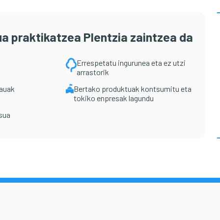
a praktikatzea Plentzia zaintzea da
Errespetatu ingurunea eta ez utzi
arrastorik
rauak
Bertako produktuak kontsumitu eta
tokiko enpresak lagundu
tsua