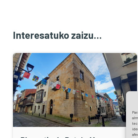
Interesatuko zaizu...
Par
alm
tec
ide
afe