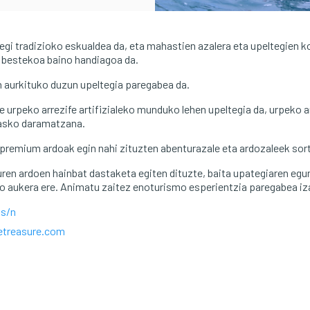
egi tradizioko eskualdea da, eta mahastien azalera eta upeltegien 
 bestekoa baino handiagoa da.
n aurkituko duzun upeltegia paregabea da.
 urpeko arrezife artifizialeko munduko lehen upeltegia da, urpeko 
 asko daramatzana.
 premium ardoak egin nahi zituzten abenturazale eta ardozaleek sor
uren ardoen hainbat dastaketa egiten dituzte, baita upategiaren eg
o aukera ere. Animatu zaitez enoturismo esperientzia paregabea iz
 s/n
etreasure.com