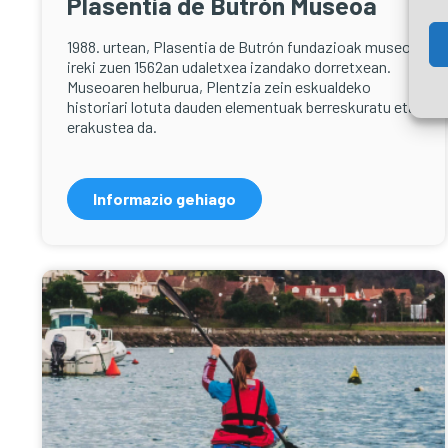
Plasentia de Butrón Museoa
1988. urtean, Plasentia de Butrón fundazioak museoa
ireki zuen 1562an udaletxea izandako dorretxean.
Museoaren helburua, Plentzia zein eskualdeko
historiari lotuta dauden elementuak berreskuratu eta
erakustea da.
Informazio gehiago