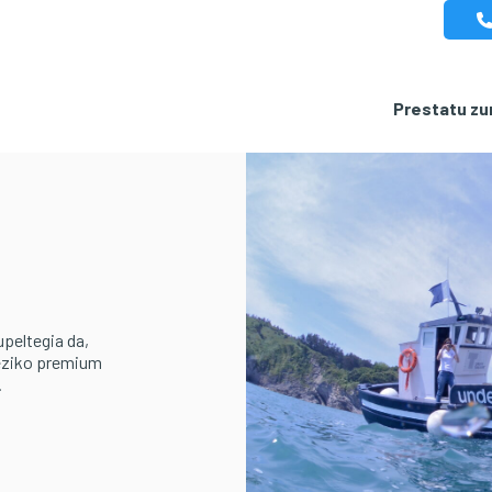
Prestatu zur
upeltegia da,
eziko premium
.