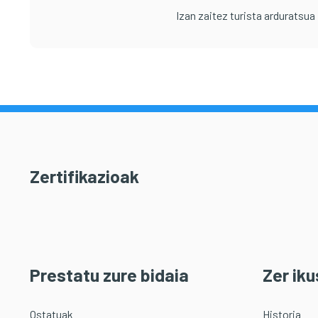
Izan zaitez turista arduratsua
Zertifikazioak
Prestatu zure bidaia
Zer iku
Ostatuak
Historia