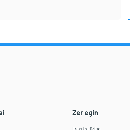
si
Zer egin
Itsas tradizioa