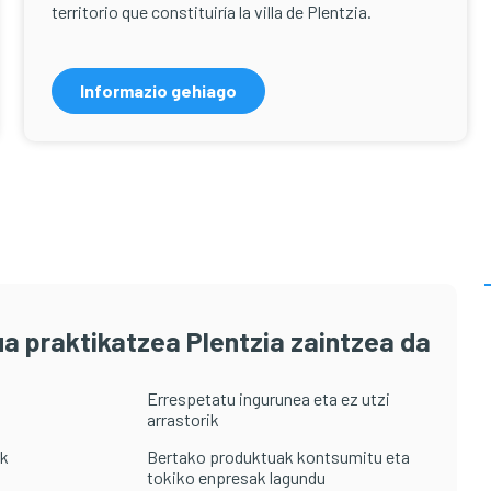
territorio que constituiría la villa de Plentzia.
Informazio gehiago
a praktikatzea Plentzia zaintzea da
Errespetatu ingurunea eta ez utzi
arrastorik
ak
Bertako produktuak kontsumitu eta
tokiko enpresak lagundu