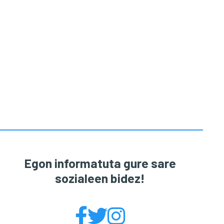
Egon informatuta gure sare
sozialeen bidez!