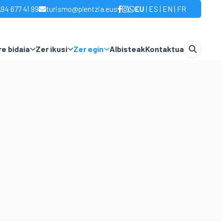
|
|
|
94 677 41 99
turismo@plentzia.eus
EU
ES
EN
FR
e bidaia
Zer ikusi
Zer egin
Albisteak
Kontaktua