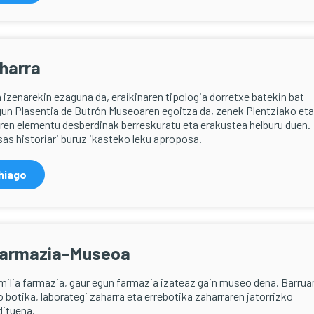
harra
 izenarekin ezaguna da, eraikinaren tipologia dorretxe batekin bat
gun Plasentia de Butrón Museoaren egoitza da, zenek Plentziako eta
ren elementu desberdinak berreskuratu eta erakustea helburu duen.
sas historiari buruz ikasteko leku aproposa.
hiago
Farmazia-Museoa
milia farmazia, gaur egun farmazia izateaz gain museo dena. Barrua
 botika, laborategi zaharra eta errebotika zaharraren jatorrizko
dituena.