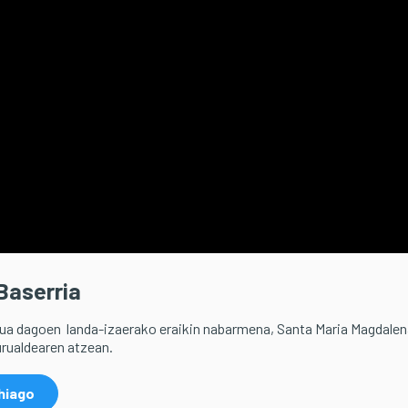
 Baserria
tua dagoen landa-izaerako eraikin nabarmena, Santa Maria Magdale
urualdearen atzean.
hiago