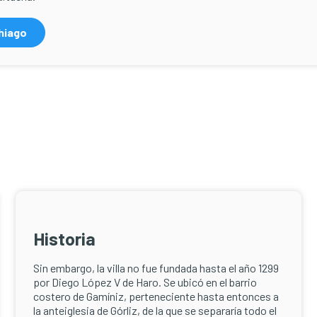
hiago
Historia
Sin embargo, la villa no fue fundada hasta el año 1299
por Diego López V de Haro. Se ubicó en el barrio
costero de Gamíniz, perteneciente hasta entonces a
la anteiglesia de Górliz, de la que se separaría todo el