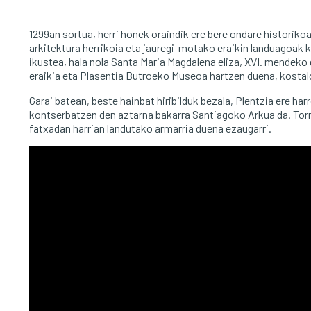
1299an sortua, herri honek oraindik ere bere ondare historikoa
arkitektura herrikoia eta jauregi-motako eraikin landuagoak k
ikustea, hala nola Santa Maria Magdalena eliza, XVI. mendeko
eraikia eta Plasentia Butroeko Museoa hartzen duena, kostal
Garai batean, beste hainbat hiribilduk bezala, Plentzia ere ha
kontserbatzen den aztarna bakarra Santiagoko Arkua da. Torre 
fatxadan harrian landutako armarria duena ezaugarri.