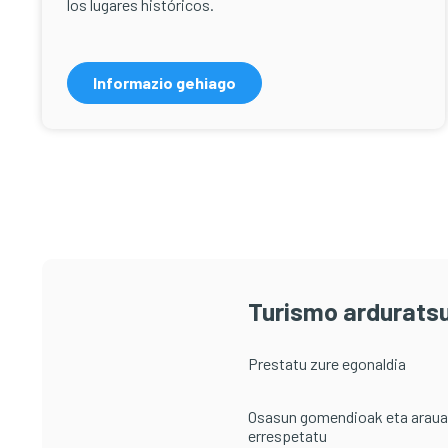
los lugares históricos.
Informazio gehiago
Turismo arduratsu
Prestatu zure egonaldia
Osasun gomendioak eta arau
errespetatu