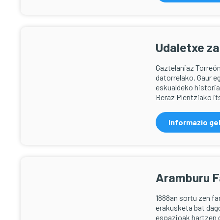
Udaletxe za
Gaztelaniaz Torreón
datorrelako. Gaur e
eskualdeko historia
Beraz Plentziako it
Informazio ge
Aramburu 
1888an sortu zen fa
erakusketa bat dago
espazioak hartzen 