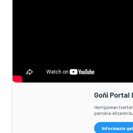
Goñi Portal
Herrigunean txerta
parrokia-elizaren b
Informazio ge