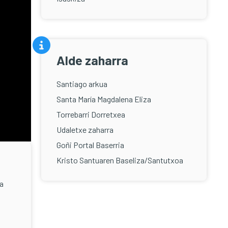
Alde zaharra
Santiago arkua
Santa María Magdalena Eliza
Torrebarri Dorretxea
Udaletxe zaharra
Goñi Portal Baserria
Kristo Santuaren Baseliza/Santutxoa
na