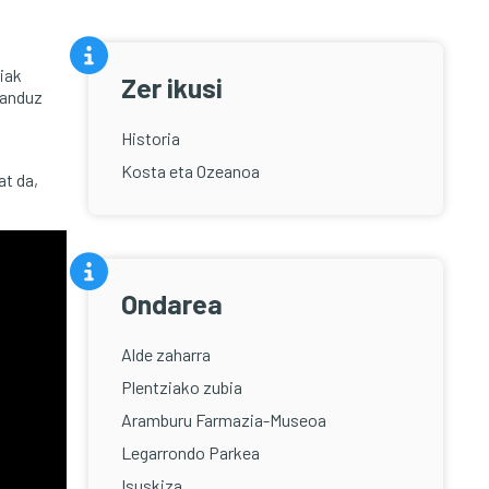
xiak
Zer ikusi
landuz
Historia
Kosta eta Ozeanoa
at da,
Ondarea
Alde zaharra
Plentziako zubia
Aramburu Farmazia-Museoa
Legarrondo Parkea
Isuskiza