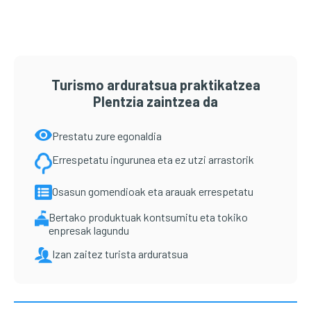
Turismo arduratsua praktikatzea
Plentzia zaintzea da
Prestatu zure egonaldia
Errespetatu ingurunea eta ez utzi arrastorik
Osasun gomendioak eta arauak errespetatu
Bertako produktuak kontsumitu eta tokiko
enpresak lagundu
Izan zaitez turista arduratsua