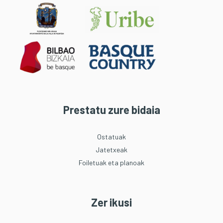
Prestatu zure bidaia
Ostatuak
Jatetxeak
Foiletuak eta planoak
Zer ikusi