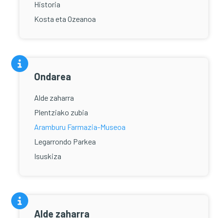
Historia
Kosta eta Ozeanoa
Ondarea
Alde zaharra
Plentziako zubia
Aramburu Farmazia-Museoa
Legarrondo Parkea
Isuskiza
Alde zaharra