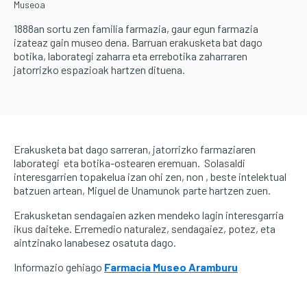
Museoa
1888an sortu zen familia farmazia, gaur egun farmazia
izateaz gain museo dena. Barruan erakusketa bat dago
botika, laborategi zaharra eta errebotika zaharraren
jatorrizko espazioak hartzen dituena.
Erakusketa bat dago sarreran, jatorrizko farmaziaren
laborategi eta botika-ostearen eremuan. Solasaldi
interesgarrien topakelua izan ohi zen, non , beste intelektual
batzuen artean, Miguel de Unamunok parte hartzen zuen.
Erakusketan sendagaien azken mendeko lagin interesgarria
ikus daiteke. Erremedio naturalez, sendagaiez, potez, eta
aintzinako lanabesez osatuta dago.
Informazio gehiago
Farmacia Museo Aramburu