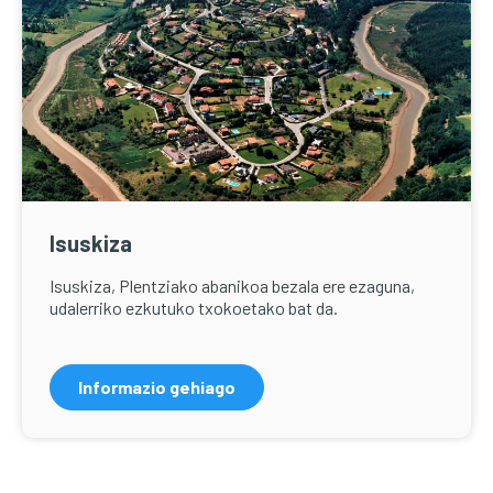
Isuskiza
Isuskiza, Plentziako abanikoa bezala ere ezaguna,
udalerriko ezkutuko txokoetako bat da.
Informazio gehiago