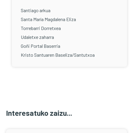
Santiago arkua
Santa María Magdalena Eliza
Torrebarri Dorretxea
Udaletxe zaharra
Goñi Portal Baserria
Kristo Santuaren Baseliza/Santutxoa
Interesatuko zaizu...