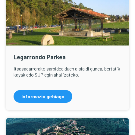
Legarrondo Parkea
Itsasadarrerako sarbidea duen aisialdi gunea, bertatik
kayak edo SUP egin ahal izateko.
Informazio gehiago