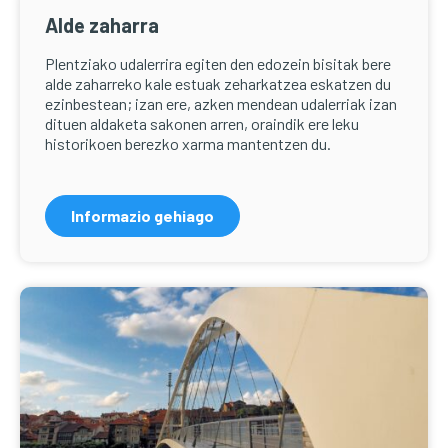
Alde zaharra
Plentziako udalerrira egiten den edozein bisitak bere
alde zaharreko kale estuak zeharkatzea eskatzen du
ezinbestean; izan ere,
azken mendean udalerriak izan
dituen aldaketa sakonen arren, oraindik ere leku
historikoen berezko xarma mantentzen du.
Informazio gehiago