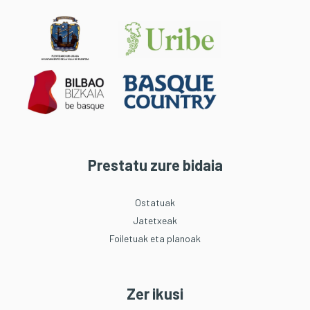
Prestatu zure bidaia
Ostatuak
Jatetxeak
Foiletuak eta planoak
Zer ikusi