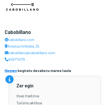
Cabobillano
cabobillano.com
Areatza hiribidea, 25
cabobillano@cabobillano.com
946774179
Hemen
begiratu dezakezu marea taula
Zer egin
Itsas tradizioa
Turismo aktiboa