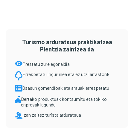
Turismo arduratsua praktikatzea
Plentzia zaintzea da
Prestatu zure egonaldia
Errespetatu ingurunea eta ez utzi arrastorik
Osasun gomendioak eta arauak errespetatu
Bertako produktuak kontsumitu eta tokiko
enpresak lagundu
Izan zaitez turista arduratsua