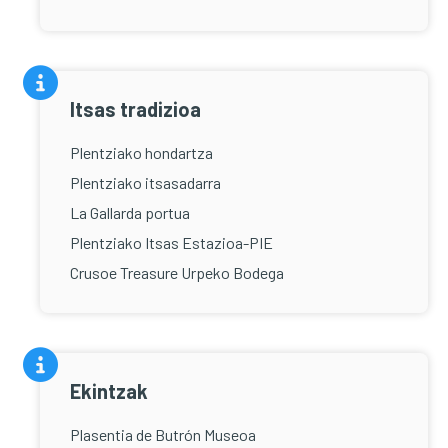
Itsas tradizioa
Plentziako hondartza
Plentziako itsasadarra
La Gallarda portua
Plentziako Itsas Estazioa-PIE
Crusoe Treasure Urpeko Bodega
Ekintzak
Plasentia de Butrón Museoa