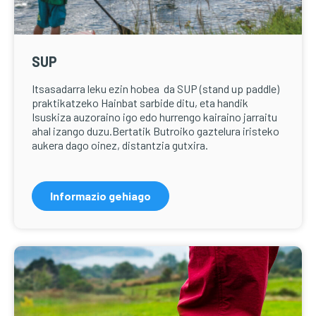
SUP
Itsasadarra leku ezin hobea da SUP (stand up paddle)
praktikatzeko Hainbat sarbide ditu, eta handik
Isuskiza auzoraino igo edo hurrengo kairaino jarraitu
ahal izango duzu.Bertatik Butroiko gaztelura iristeko
aukera dago oinez, distantzia gutxira.
Informazio gehiago