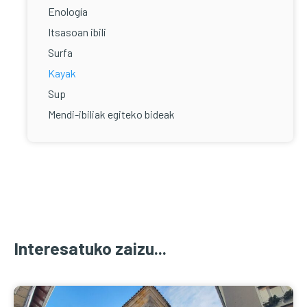
Enología
Itsasoan ibili
Surfa
Kayak
Sup
Mendi-ibiliak egiteko bideak
Interesatuko zaizu...