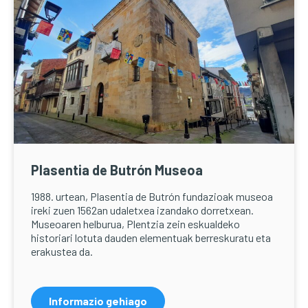
Plasentia de Butrón Museoa
1988. urtean, Plasentia de Butrón fundazioak museoa
ireki zuen 1562an udaletxea izandako dorretxean.
Museoaren helburua, Plentzia zein eskualdeko
historiari lotuta dauden elementuak berreskuratu eta
erakustea da.
Informazio gehiago