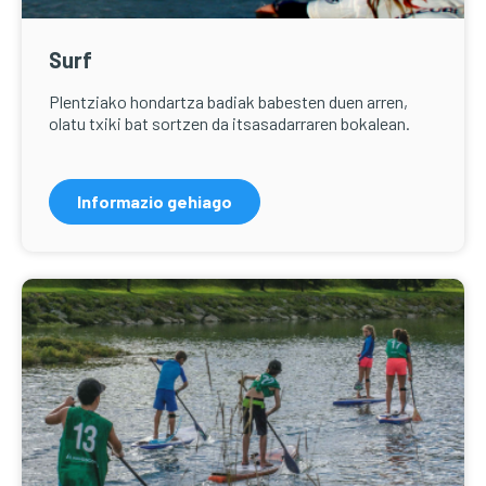
Surf
Plentziako hondartza badiak babesten duen arren,
olatu txiki bat sortzen da itsasadarraren bokalean.
Informazio gehiago