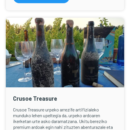
Crusoe Treasure
Crusoe Treasure urpeko arrezife artifizialeko
munduko lehen upeltegia da, urpeko ardoaren
ikerketan urte asko daramatzana.
Ukitu bereziko
premium ardoak egin nahi zituzten abenturazale eta