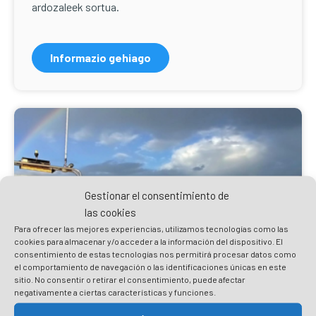
ardozaleek sortua.
Informazio gehiago
Gestionar el consentimiento de
las cookies
Para ofrecer las mejores experiencias, utilizamos tecnologías como las
cookies para almacenar y/o acceder a la información del dispositivo. El
consentimiento de estas tecnologías nos permitirá procesar datos como
el comportamiento de navegación o las identificaciones únicas en este
sitio. No consentir o retirar el consentimiento, puede afectar
negativamente a ciertas características y funciones.
Itsasoan ibili