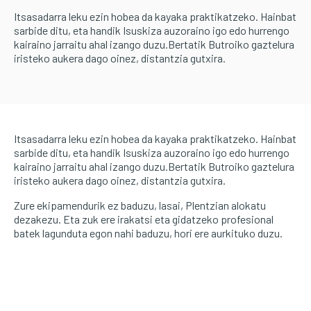
Itsasadarra leku ezin hobea da kayaka praktikatzeko. Hainbat
sarbide ditu, eta handik Isuskiza auzoraino igo edo hurrengo
kairaino jarraitu ahal izango duzu.Bertatik Butroiko gaztelura
iristeko aukera dago oinez, distantzia gutxira.
Itsasadarra leku ezin hobea da kayaka praktikatzeko. Hainbat
sarbide ditu, eta handik Isuskiza auzoraino igo edo hurrengo
kairaino jarraitu ahal izango duzu.Bertatik Butroiko gaztelura
iristeko aukera dago oinez, distantzia gutxira.
Zure ekipamendurik ez baduzu, lasai, Plentzian alokatu
dezakezu. Eta zuk ere irakatsi eta gidatzeko profesional
batek lagunduta egon nahi baduzu, hori ere aurkituko duzu.