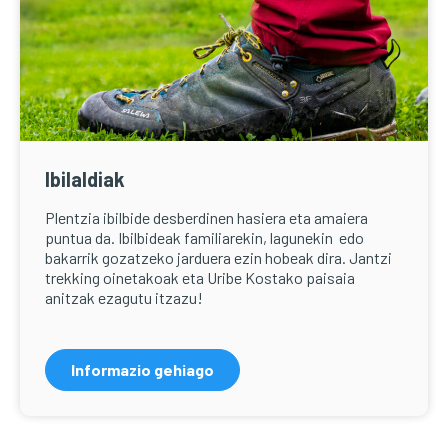
Ibilaldiak
Plentzia ibilbide desberdinen hasiera eta amaiera
puntua da. Ibilbideak familiarekin, lagunekin edo
bakarrik gozatzeko jarduera ezin hobeak dira. Jantzi
trekking oinetakoak eta Uribe Kostako paisaia
anitzak ezagutu itzazu!
Informazio gehiago