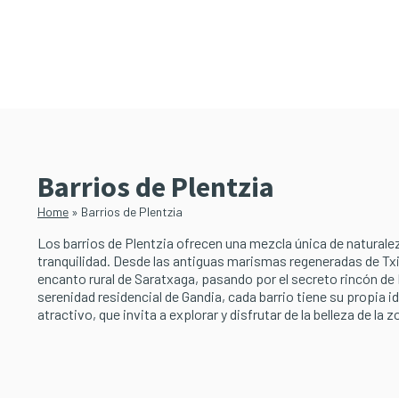
Saltar
Saltar
al
a
contenido
la
principal
barra
lateral
principal
Barrios de Plentzia
Home
»
Barrios de Plentzia
Los barrios de Plentzia ofrecen una mezcla única de naturalez
tranquilidad. Desde las antiguas marismas regeneradas de Txi
encanto rural de Saratxaga, pasando por el secreto rincón de I
serenidad residencial de Gandia, cada barrio tiene su propia i
atractivo, que invita a explorar y disfrutar de la belleza de la z