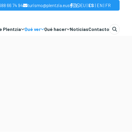
|
|
|
688 66 74 94
turismo@plentzia.eus
EU
ES
EN
FR
 Plentzia
Qué ver
Qué hacer
Noticias
Contacto