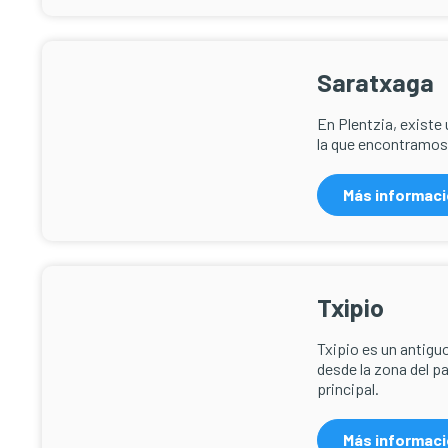
Saratxaga
En Plentzia, existe
la que encontramos
Más informac
Txipio
Txipio es un antiguo
desde la zona del p
principal.
Más informac