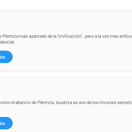
de Plentzia más apartado de la “civilización”, pero a la vez más enfo
dencial.
ión
mo el abanico de Plentzia, Isuskiza es uno de los rincones secret
ión