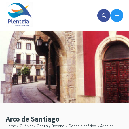
Saltar
Saltar
al
a
contenido
la
principal
barra
lateral
principal
Arco de Santiago
Home
»
Qué ver
»
Costa y Océano
»
Casco histórico
»
Arco de