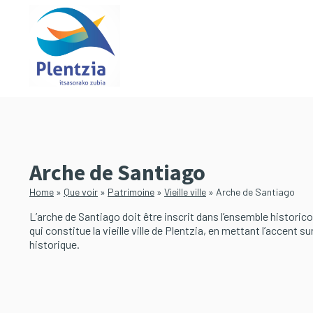
Passer
Passer
au
à
contenu
la
principal
barre
latérale
principale
Arche de Santiago
Home
»
Que voir
»
Patrimoine
»
Vieille ville
»
Arche de Santiago
L’arche de Santiago doit être inscrit dans l’ensemble historic
qui constitue la vieille ville de Plentzia, en mettant l’accent su
historique.