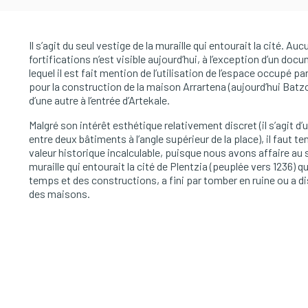
Il s’agit du seul vestige de la muraille qui entourait la cité. Au
fortifications n’est visible aujourd’hui, à l’exception d’un do
lequel il est fait mention de l’utilisation de l’espace occupé p
pour la construction de la maison Arrartena (aujourd’hui Batzok
d’une autre à l’entrée d’Artekale.
Malgré son intérêt esthétique relativement discret (il s’agit d’
entre deux bâtiments à l’angle supérieur de la place), il faut t
valeur historique incalculable, puisque nous avons affaire au s
muraille qui entourait la cité de Plentzia (peuplée vers 1236) q
temps et des constructions, a fini par tomber en ruine ou a d
des maisons.