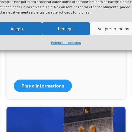
nologías nos permitirá procesar datos como el comportamiento de navegación o l
ntificaciones únicas en este sitio. No consentir o retirar el consentimiento, puede
ctar negativamente a ciertas características y funciones.
Maison-Tour de Torrebarri
Aceptar
Denegar
Ver preferencias
Démoli et transformé en maison d’habitation, il
conserve encore quelques éléments stylistiques et
Política de cookies
décoratifs.
Plus d'informations