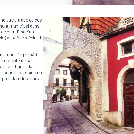
cune autre trace de ces
cument municipal dans
ar ce mur d’enceinte
i) au XVIIIe siècle et
un arche simple bâti
enir compte de sa
eul vestige de la
ui, sous la pression du
isparu dans les murs