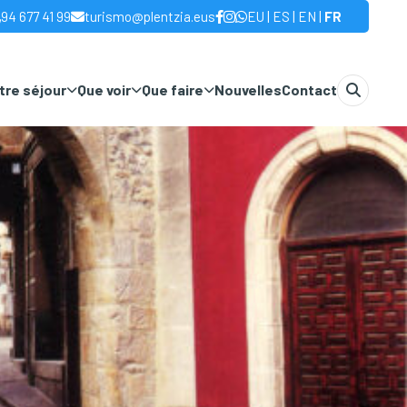
|
|
|
94 677 41 99
turismo@plentzia.eus
EU
ES
EN
FR
otre séjour
Que voir
Que faire
Nouvelles
Contact