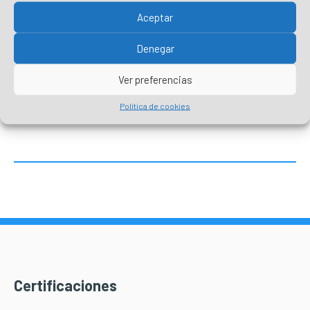
Aceptar
¡Mantente informado en nuestras
Denegar
redes sociales!
Ver preferencias
Política de cookies
Certificaciones