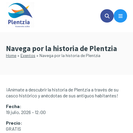
Saltar
Saltar
al
a
contenido
la
principal
barra
lateral
principal
Navega por la historia de Plentzia
Home
»
Eventos
»
Navega por la historia de Plentzia
¡Anímate a descubrir la historia de Plentzia a través de su
casco histórico y anécdotas de sus antiguos habitantes!
Fecha:
19 julio, 2026 – 12:00
Precio:
GRATIS