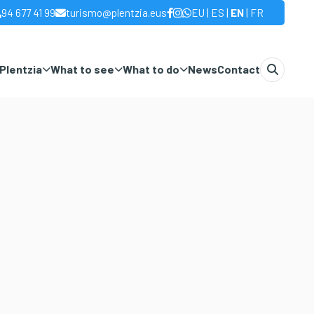
|
|
|
94 677 41 99
turismo@plentzia.eus
EU
ES
EN
FR
Plentzia
What to see
What to do
News
Contact