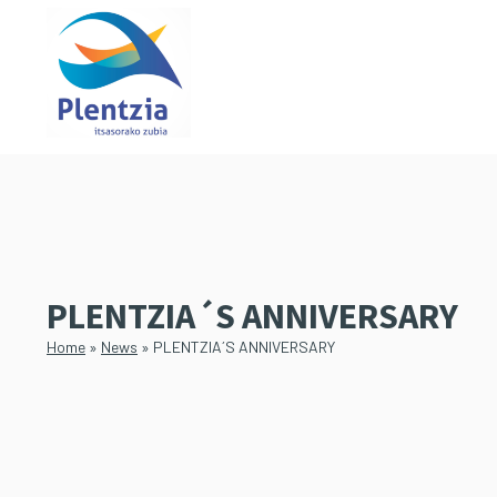
Skip
Skip
to
to
main
primary
content
sidebar
PLENTZIA´S ANNIVERSARY
Home
»
News
»
PLENTZIA´S ANNIVERSARY