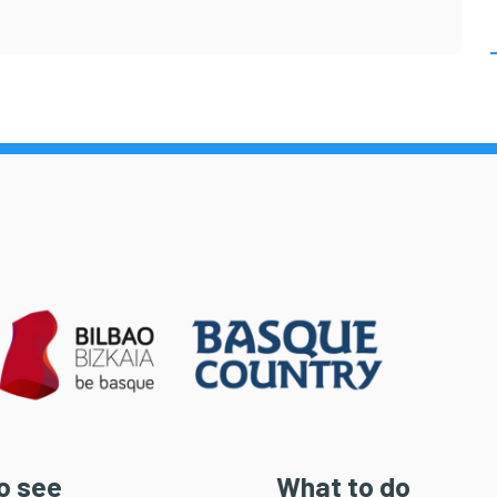
o see
What to do