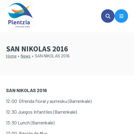
Skip
Skip
to
to
main
primary
content
sidebar
SAN NIKOLAS 2016
Home
»
News
»
SAN NIKOLAS 2016
SAN NIKOLAS 2016
12:00 Ofrenda floral y aurresku (Barrenkale)
12:30 Juegos Infantiles (Barrenkale)
13:30 Lunch (Barrenkale)
17:00 Rápida de Mus