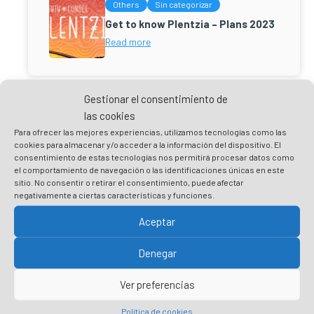
Others
Sin categorizar
Get to know Plentzia – Plans 2023
Read more
Gestionar el consentimiento de
Primary
las cookies
Sidebar
Para ofrecer las mejores experiencias, utilizamos tecnologías como las
cookies para almacenar y/o acceder a la información del dispositivo. El
consentimiento de estas tecnologías nos permitirá procesar datos como
el comportamiento de navegación o las identificaciones únicas en este
sitio. No consentir o retirar el consentimiento, puede afectar
negativamente a ciertas características y funciones.
Practice responsible tourism to take
Aceptar
care of Plentzia
Denegar
Prepare your visit
Ver preferencias
Respect the environment and minimise your
footprint
Política de cookies