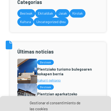
Categorías
Besteak
Ekitaldiak
Jaiak
Kirolak
Kultura
Uncategorized @eu
Últimas noticias
Besteak
Plentziako turismo bulegoaren
kokapen berria
Irakurri gehiago
Besteak
Plentzian aparkatzeko
ordenantza berria
Gestionar el consentimiento de
Irakurri gehiago
las cookies