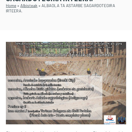
Home
»
Albisteak
»
ALBAOLA TA ASTARBE SAGARDOTEGIRA
IRTEERA.