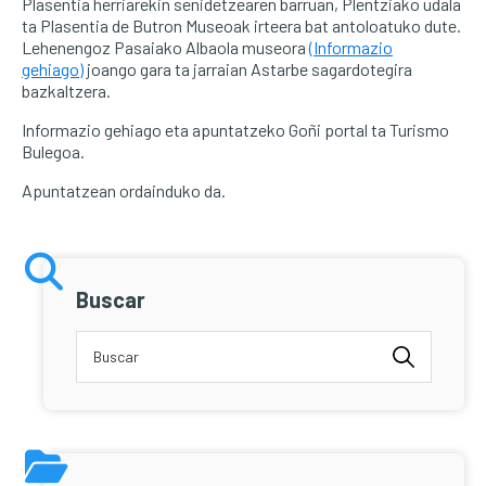
Plasentia herriarekin senidetzearen barruan, Plentziako udala
ta Plasentia de Butron Museoak irteera bat antoloatuko dute.
Lehenengoz Pasaiako Albaola museora
(Informazio
gehiago)
joango gara ta jarraian Astarbe sagardotegira
bazkaltzera.
Informazio gehiago eta apuntatzeko Goñi portal ta Turismo
Bulegoa.
Apuntatzean ordainduko da.
Buscar