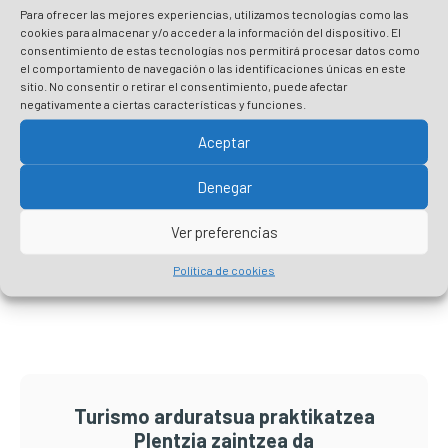
Kultura
Besteak
Para ofrecer las mejores experiencias, utilizamos tecnologías como las
Plentziako Hiribilduaren Plano
cookies para almacenar y/o acceder a la información del dispositivo. El
Berria
consentimiento de estas tecnologías nos permitirá procesar datos como
el comportamiento de navegación o las identificaciones únicas en este
Irakurri gehiago
sitio. No consentir o retirar el consentimiento, puede afectar
negativamente a ciertas características y funciones.
Besteak
Besteak
Ezagutu Plentzia – 2023 Planak
Aceptar
Irakurri gehiago
Denegar
Ver preferencias
Primary
Política de cookies
Sidebar
Turismo arduratsua praktikatzea
Plentzia zaintzea da