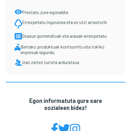
Prestatu zure egonaldia
Errespetatu ingurunea eta ez utzi arrastorik
Osasun gomendioak eta arauak errespetatu
Bertako produktuak kontsumitu eta tokiko
enpresak lagundu
Izan zaitez turista arduratsua
Egon informatuta gure sare
sozialeen bidez!