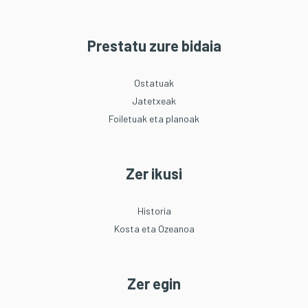
Prestatu zure bidaia
Ostatuak
Jatetxeak
Foiletuak eta planoak
Zer ikusi
Historia
Kosta eta Ozeanoa
Zer egin