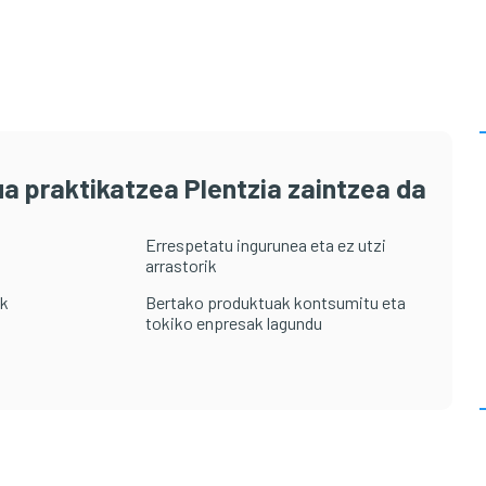
a praktikatzea Plentzia zaintzea da
Errespetatu ingurunea eta ez utzi
arrastorik
ak
Bertako produktuak kontsumitu eta
tokiko enpresak lagundu