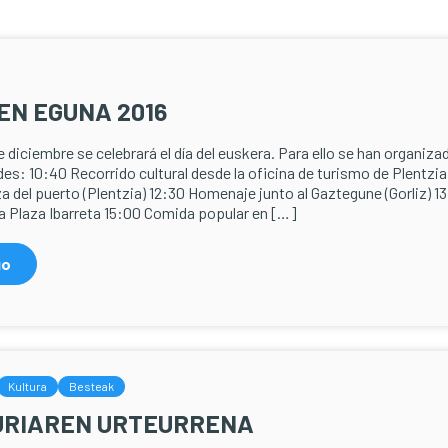
N EGUNA 2016
 diciembre se celebrará el día del euskera. Para ello se han organiza
es: 10:40 Recorrido cultural desde la oficina de turismo de Plentzia
a del puerto (Plentzia) 12:30 Homenaje junto al Gaztegune (Gorliz) 1
 la Plaza Ibarreta 15:00 Comida popular en […]
go
Kultura
Besteak
URIAREN URTEURRENA