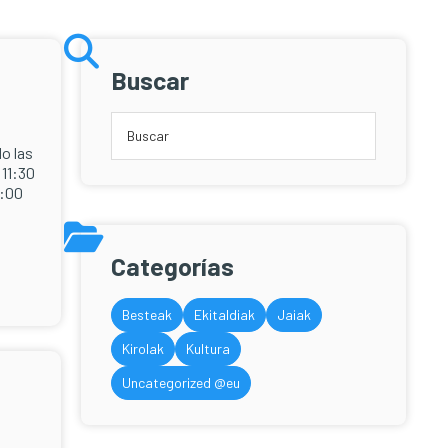
Buscar
do las
 11:30
3:00
Categorías
Besteak
Ekitaldiak
Jaiak
Kirolak
Kultura
Uncategorized @eu