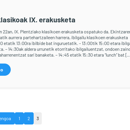
klasikoak IX. erakusketa
 22an, IX. Plentziako klasikoen erakusketa ospatuko da. Ekintzare
tik aurrera partehartzaileen harrera, ibilgailu klasikoen erakusketa
0 etatik 13:00ra ibilbide bat inguruetatik. – 13:00tik 15:00 etara ibilg
a. – 14:30ak aldera urrunetik etorritako ibilgailuentzat, ondoen zain
harrenentzat sari banaketa. – 14:45 etatik 15:30 etara “lunch” bat [
go
engoa
1
2
3