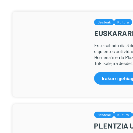
Besteak
Kultura
EUSKARARE
Este sábado día 3 de
siguientes actividad
Homenaje en la Plaz
Triki kalejira desde
Irakurri gehia
Besteak
Kultura
PLENTZIA 