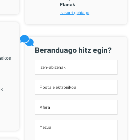
Planak
Irakurri gehiago
Beranduago hitz egin?
onakoa
ak