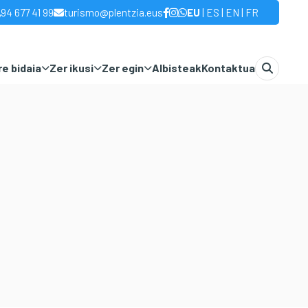
|
|
|
94 677 41 99
turismo@plentzia.eus
EU
ES
EN
FR
e bidaia
Zer ikusi
Zer egin
Albisteak
Kontaktua