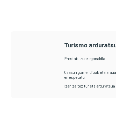
Turismo arduratsu
Prestatu zure egonaldia
Osasun gomendioak eta arau
errespetatu
Izan zaitez turista arduratsua