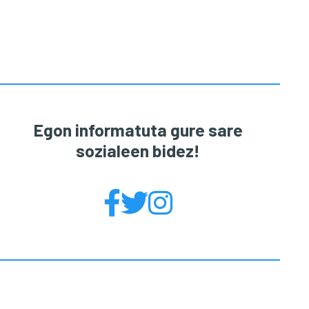
Egon informatuta gure sare
sozialeen bidez!