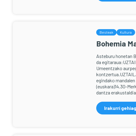
Besteak
Kultura
Bohemia Ma
Asteburu honetan B
da egitaraua:UZTAI
Umeentzako aurpegi 
kontzertua.UZTAILA
egindako mandalen t
(euskara)14.30-Mer
dantza erakustaldia
Irakurri gehia