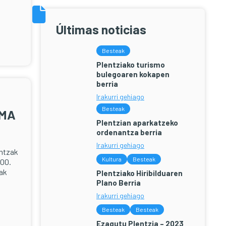
Últimas noticias
Besteak
Plentziako turismo
bulegoaren kokapen
berria
Irakurri gehiago
Besteak
AMA
Plentzian aparkatzeko
ordenantza berria
Irakurri gehiago
intzak
Kultura
Besteak
:00.
iak
Plentziako Hiribilduaren
Plano Berria
Irakurri gehiago
Besteak
Besteak
Ezagutu Plentzia – 2023