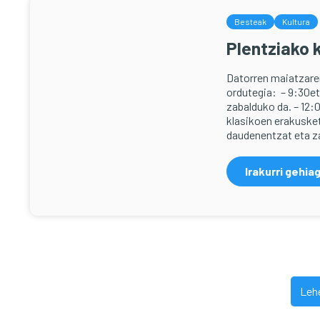
Besteak
Kultura
Plentziako 
Datorren maiatzaren
ordutegia: – 9:30eta
zabalduko da. – 12:0
klasikoen erakusket
daudenentzat eta za
Irakurri gehia
Posts
Leh
pagination