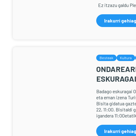
Ez itzazu galdu Ple
Irakurri gehia
Besteak
Kultura
ONDAREAR
ESKURAGA
Badago eskuragai O
eta eman izena Turis
Bisita gidatua gazte
22, 11:00. Bisitald
igandera 11:00etati
Irakurri gehia