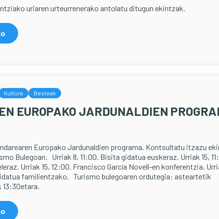
ntziako uriaren urteurrenerako antolatu ditugun ekintzak.
go
Kultura
Besteak
EN EUROPAKO JARDUNALDIEN PROGR
I
ndarearen Europako Jardunaldien programa. Kontsultatu itzazu ek
mo Bulegoan. Urriak 8, 11:00. Bisita gidatua euskeraz. Urriak 15, 11
leraz. Urriak 15, 12:00. Francisco García Novell-en konferentzia. Urr
i gidatua familientzako. Turismo bulegoaren ordutegia: asteartetik
k 13:30etara.
go