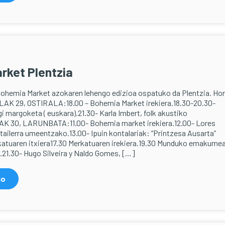
rket Plentzia
ohemia Market azokaren lehengo edizioa ospatuko da Plentzia. H
LAK 29, OSTIRALA:18.00 – Bohemia Market irekiera.18.30-20.30-
margoketa ( euskara).21.30- Karla Imbert, folk akustiko
K 30, LARUNBATA:11.00- Bohemia market irekiera.12.00- Lores
ailerra umeentzako.13.00- Ipuin kontalariak: “Printzesa Ausarta”
katuaren itxiera17.30 Merkatuaren irekiera.19.30 Munduko emakume
.21.30- Hugo Silveira y Naldo Gomes, […]
go