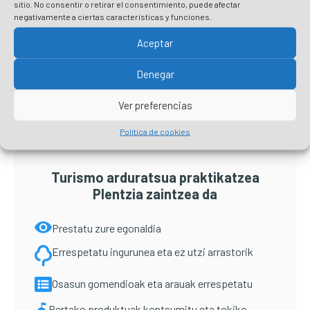
Irakurri gehiago
sitio. No consentir o retirar el consentimiento, puede afectar
negativamente a ciertas características y funciones.
Aceptar
Primary
Denegar
Sidebar
Ver preferencias
Política de cookies
Turismo arduratsua praktikatzea
Plentzia zaintzea da
Prestatu zure egonaldia
Errespetatu ingurunea eta ez utzi arrastorik
Osasun gomendioak eta arauak errespetatu
Bertako produktuak kontsumitu eta tokiko