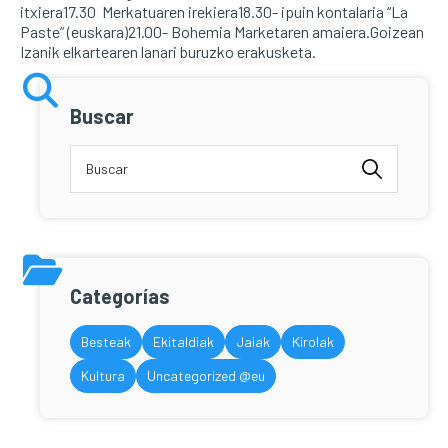
itxiera17.30 Merkatuaren irekiera18.30- ipuin kontalaria “La
Paste” (euskara)21.00- Bohemia Marketaren amaiera.Goizean
Izanik elkartearen lanari buruzko erakusketa.
Buscar
Categorías
Besteak
Ekitaldiak
Jaiak
Kirolak
Kultura
Uncategorized @eu