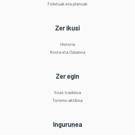
Foiletuak eta planoak
Zer ikusi
Historia
Kosta eta Ozeanoa
Zer egin
Itsas tradizioa
Turismo aktiboa
Ingurunea