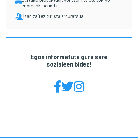
enpresak lagundu
Izan zaitez turista arduratsua
Egon informatuta gure sare
sozialeen bidez!