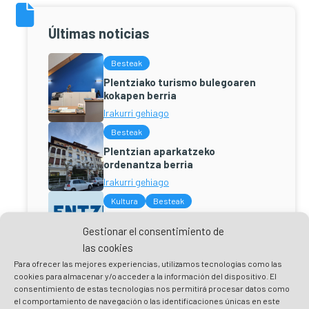
Últimas noticias
Besteak
Plentziako turismo bulegoaren
kokapen berria
Irakurri gehiago
Besteak
Plentzian aparkatzeko
ordenantza berria
Irakurri gehiago
Kultura
Besteak
Plentziako Hiribilduaren Plano
Gestionar el consentimiento de
Berria
las cookies
Irakurri gehiago
Para ofrecer las mejores experiencias, utilizamos tecnologías como las
cookies para almacenar y/o acceder a la información del dispositivo. El
Besteak
Besteak
consentimiento de estas tecnologías nos permitirá procesar datos como
Ezagutu Plentzia – 2023 Planak
el comportamiento de navegación o las identificaciones únicas en este