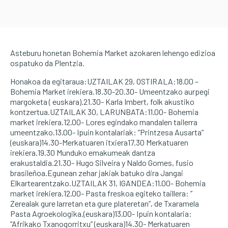
Asteburu honetan Bohemia Market azokaren lehengo edizioa
ospatuko da Plentzia.
Honakoa da egitaraua:UZTAILAK 29, OSTIRALA:18.00 –
Bohemia Market irekiera.18.30-20.30- Umeentzako aurpegi
margoketa ( euskara).21.30- Karla Imbert, folk akustiko
kontzertua.UZTAILAK 30, LARUNBATA:11.00- Bohemia
market irekiera.12.00- Lores egindako mandalen tailerra
umeentzako.13.00- Ipuin kontalariak: “Printzesa Ausarta”
(euskara)14.30-Merkatuaren itxiera17.30 Merkatuaren
irekiera.19.30 Munduko emakumeak dantza
erakustaldia.21.30- Hugo Silveira y Naldo Gomes, fusio
brasileñoa.Egunean zehar jakiak batuko dira Jangai
Elkartearentzako.UZTAILAK 31, IGANDEA:11.00- Bohemia
market irekiera.12.00- Pasta freskoa egiteko taillera: ”
Zerealak gure larretan eta gure plateretan”, de Txaramela
Pasta Agroekologika.(euskara)13.00- Ipuin kontalaria:
“Afrikako Txanogorritxu” (euskara)14.30- Merkatuaren