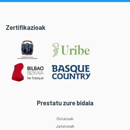
Zertifikazioak
Prestatu zure bidaia
Ostatuak
Jatetxeak