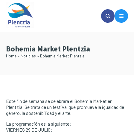
Saltar
Saltar
al
a
contenido
la
principal
barra
lateral
principal
Bohemia Market Plentzia
Home
»
Noticias
»
Bohemia Market Plentzia
Este fin de semana se celebrará el Bohemia Market en
Plentzia. Se trata de un festival que promueve la igualdad de
género, la sostenibilidad y el arte.
La programación es la siguiente:
VIERNES 29 DE JULIO: