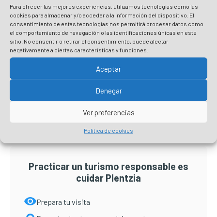
El Ayuntamiento de Plentzia
Para ofrecer las mejores experiencias, utilizamos tecnologías como las
publica la convocatoria y bases
cookies para almacenar y/o acceder a la información del dispositivo. El
reguladoras para la adjudicación
consentimiento de estas tecnologías nos permitirá procesar datos como
de los puestos del mercado de
el comportamiento de navegación o las identificaciones únicas en este
artesanía
sitio. No consentir o retirar el consentimiento, puede afectar
negativamente a ciertas características y funciones.
Leer más
Aceptar
Denegar
Barra
lateral
Ver preferencias
principal
Política de cookies
Practicar un turismo responsable es
cuidar Plentzia
Prepara tu visita