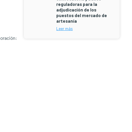
reguladoras para la
adjudicación de los
puestos del mercado de
artesanía
Leer más
loración:
Barra
lateral
principal