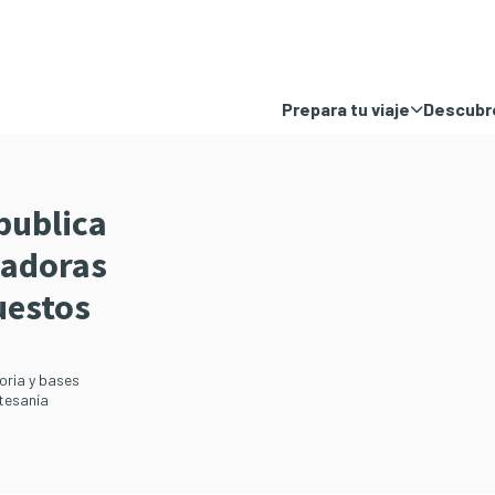
Prepara tu viaje
Descubre
publica
ladoras
uestos
oria y bases
rtesanía