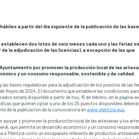
ábiles a partir del día siguiente de la publicación de las base
 establecen dos lotes de seis meses cada uno y las ferias s
de la adjudicación de las licencias), a excepción de las que
 Ayuntamiento por promover la producción local de las artesa
nómico y un consumo responsable, sostenible y de calidad.
las bases reguladoras para la adjudicación de los puestos de las fe
 de Reyes de 2024. El documento que establece las condiciones para
cados estará disponible a partir de hoy, 15 de febrero, en la página w
dicas que quieran optar a uno de los 25 puestos disponibles deberán
iente de la publicación de la convocatoria en
www.plentzia.eus
.
r apoyar y promover la produccción local de las artesanas y los art
eneral, que permita un desarrollo económico y un consumo responsab
ona a Plentzia como un escaparate referente de productos artesanale