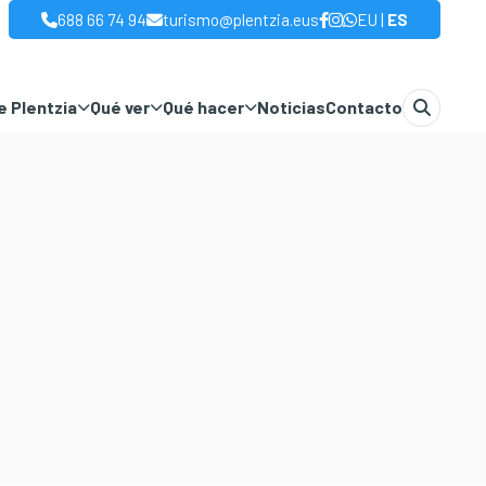
|
688 66 74 94
turismo@plentzia.eus
EU
ES
 Plentzia
Qué ver
Qué hacer
Noticias
Contacto