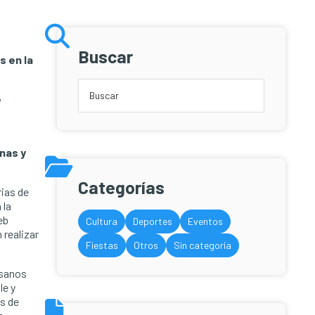
Buscar
s en la
e
nas y
Categorías
rias de
 la
eb
Cultura
Deportes
Eventos
 realizar
Fiestas
Otros
Sin categoría
esanos
le y
s de