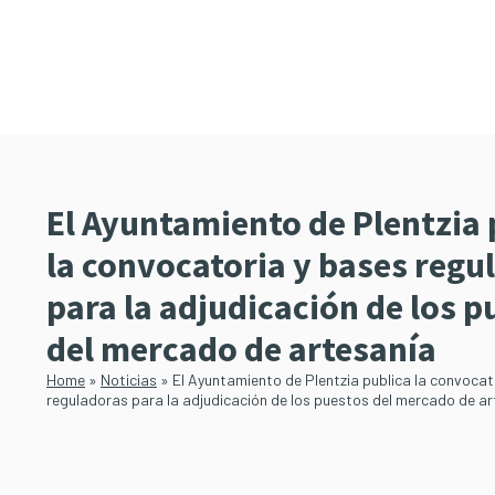
Saltar
Saltar
al
a
contenido
la
principal
barra
lateral
principal
El Ayuntamiento de Plentzia 
la convocatoria y bases regu
para la adjudicación de los p
del mercado de artesanía
Home
»
Noticias
»
El Ayuntamiento de Plentzia publica la convocat
reguladoras para la adjudicación de los puestos del mercado de a