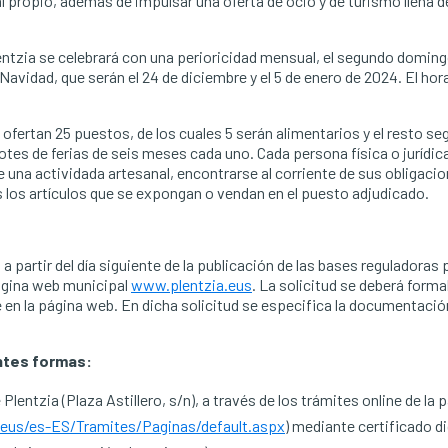
l propio, además de impulsar una oferta de ocio y de turismo llena d
entzia se celebrará con una perioricidad mensual, el segundo domin
avidad, que serán el 24 de diciembre y el 5 de enero de 2024. El hor
ofertan 25 puestos, de los cuales 5 serán alimentarios y el resto seg
otes de ferias de seis meses cada uno. Cada persona física o jurídic
de una actividada artesanal, encontrarse al corriente de sus obligaci
os los artículos que se expongan o vendan en el puesto adjudicado.
a partir del día siguiente de la publicación de las bases reguladoras 
página web municipal
www.plentzia.eus
. La solicitud se deberá formal
 en la página web. En dicha solicitud se especifica la documentació
entes formas:
lentzia (Plaza Astillero, s/n), a través de los trámites online de la 
.eus/es-ES/Tramites/Paginas/default.aspx
) mediante certificado di