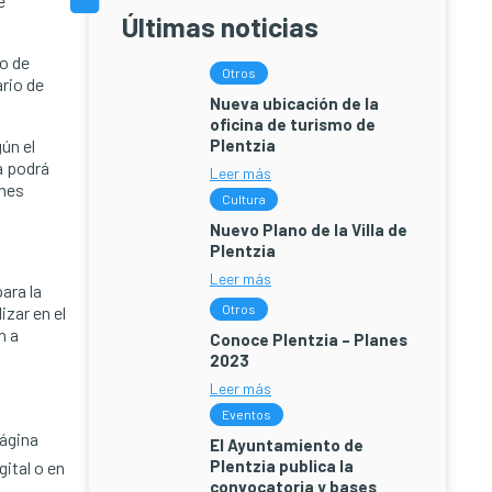
e
Últimas noticias
go de
Otros
ario de
Nueva ubicación de la
oficina de turismo de
ún el
Plentzia
a podrá
Leer más
ones
Cultura
Nuevo Plano de la Villa de
Plentzia
Leer más
para la
Otros
izar en el
n a
Conoce Plentzia – Planes
2023
Leer más
Eventos
página
El Ayuntamiento de
Plentzia publica la
gital o en
convocatoria y bases