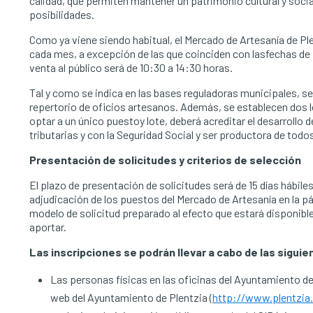
calidad, que permiten mantener un patrimonio cultural y socia
posibilidades.
Como ya viene siendo habitual, el Mercado de Artesanía de Pl
cada mes, a excepción de las que coinciden con lasfechas de N
venta al público será de 10:30 a 14:30 horas.
Tal y como se indica en las bases reguladoras municipales, se 
repertorio de oficios artesanos. Además, se establecen dos l
optar a un único puestoy lote, deberá acreditar el desarrollo 
tributarias y con la Seguridad Social y ser productora de tod
Presentación de solicitudes y criterios de selección
El plazo de presentación de solicitudes será de 15 días hábiles 
adjudicación de los puestos del Mercado de Artesanía en la 
modelo de solicitud preparado al efecto que estará disponible
aportar.
Las inscripciones se podrán llevar a cabo de las sigui
Las personas físicas en las oficinas del Ayuntamiento de P
web del Ayuntamiento de Plentzia (
http://www.plentzia