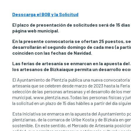
Desscarga el BOB y la Solicitud
El plazo de presentación de solicitudes será de 15 días h
página web municipal.
En la presente convocatoria se ofertan 25 puestos, se
desarrollarán el segundo domingo de cada mes (a partir 
coinciden con las fechas de Navidad.
Las ferias de artesanía se enmarcan en la apuesta del
los artesanos de Bizkaiaque permita un desarrollo eco
El Ayuntamiento de Plentzia publica una nueva convocatoria y 
artesanía que se celebren desde marzo de 2023 hasta la Feria
selección de las personas artesanas y el desarrollo de los mer
municipal, www.plentzia.eus.Todas las personas físicas y jurí
la solicitud en un plazo de 15 días hábiles a partir del día sigu
Esta iniciativa se enmarca en la apuesta del Ayuntamiento po
plentziarras, de la comarca de Uribe Kosta y de Bizkaia en g
sostenible. En este sentido, el Mercado de Artesanía posici