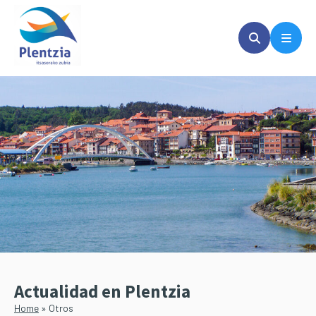
Saltar
Saltar
al
a
contenido
la
principal
barra
lateral
principal
Actualidad en Plentzia
Home
»
Otros