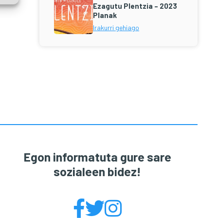
Ezagutu Plentzia – 2023
Planak
Irakurri gehiago
Primary
Sidebar
Egon informatuta gure sare
sozialeen bidez!