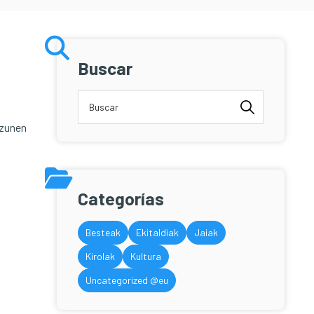
Buscar
izunen
Categorías
Besteak
Ekitaldiak
Jaiak
Kirolak
Kultura
Uncategorized @eu