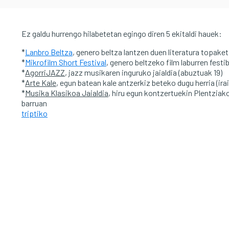
Ez galdu hurrengo hilabetetan egingo diren 5 ekitaldi hauek:
*
Lanbro Beltza
, genero beltza lantzen duen literatura topaket
*
Mikrofilm Short Festival
, genero beltzeko film laburren festib
*
AgorriJAZZ
, jazz musikaren inguruko jaialdia (abuztuak 19)
*
Arte Kale
, egun batean kale antzerkiz beteko dugu herria (irai
*
Musika Klasikoa Jaialdia
, hiru egun kontzertuekin Plentziako
barruan
triptiko