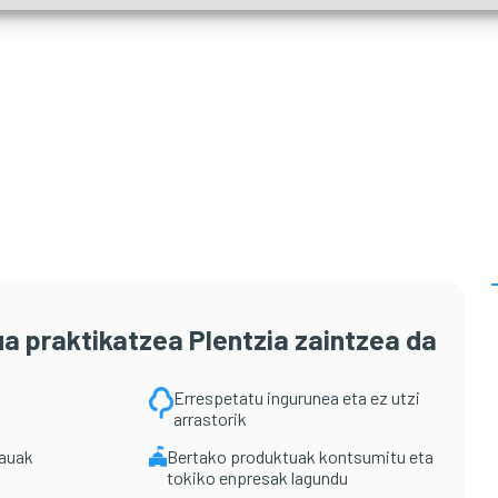
a praktikatzea Plentzia zaintzea da
Errespetatu ingurunea eta ez utzi
arrastorik
rauak
Bertako produktuak kontsumitu eta
tokiko enpresak lagundu