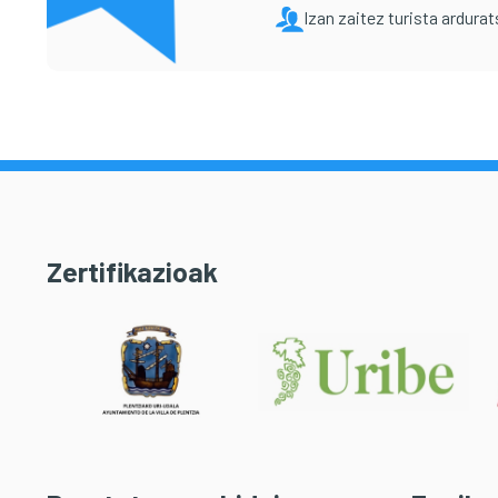
Izan zaitez turista ardura
Zertifikazioak