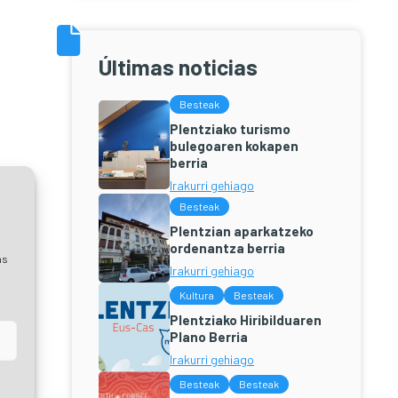
Últimas noticias
Besteak
Plentziako turismo
bulegoaren kokapen
berria
Irakurri gehiago
Besteak
Plentzian aparkatzeko
ordenantza berria
as
Irakurri gehiago
Kultura
Besteak
Plentziako Hiribilduaren
Plano Berria
Irakurri gehiago
Besteak
Besteak