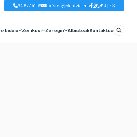
|
94 677 41 99
turismo@plentzia.eus
EU
ES
e bidaia
Zer ikusi
Zer egin
Albisteak
Kontaktua