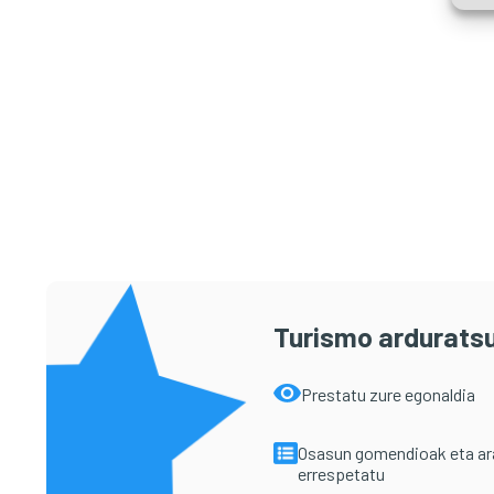
Turismo arduratsu
Prestatu zure egonaldia
Osasun gomendioak eta a
errespetatu