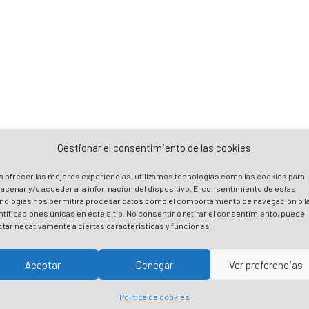
Gestionar el consentimiento de las cookies
a ofrecer las mejores experiencias, utilizamos tecnologías como las cookies para
acenar y/o acceder a la información del dispositivo. El consentimiento de estas
nologías nos permitirá procesar datos como el comportamiento de navegación o l
ntificaciones únicas en este sitio. No consentir o retirar el consentimiento, puede
ctar negativamente a ciertas características y funciones.
Aceptar
Denegar
Ver preferencias
Política de cookies