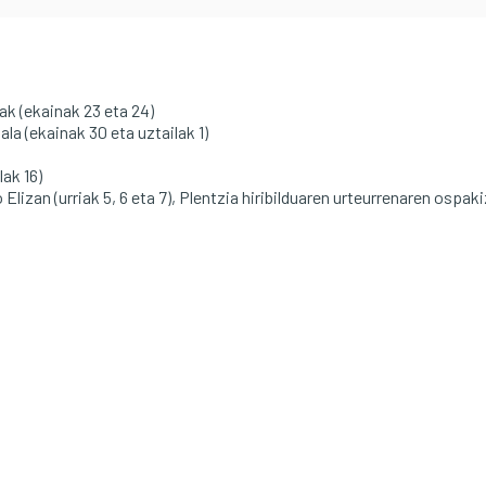
ak (ekainak 23 eta 24)
ala (ekainak 30 eta uztailak 1)
lak 16)
 Elizan (urriak 5, 6 eta 7), Plentzia hiribilduaren urteurrenaren ospak