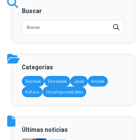
Buscar
Categorías
Besteak
Ekitaldiak
Jaiak
Kirolak
Kultura
Uncategorized @eu
Últimas noticias