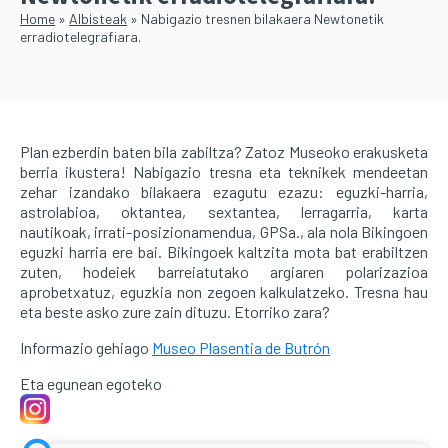
Home
»
Albisteak
»
Nabigazio tresnen bilakaera Newtonetik
erradiotelegrafiara.
Plan ezberdin baten bila zabiltza? Zatoz Museoko erakusketa
berria ikustera! Nabigazio tresna eta teknikek mendeetan
zehar izandako bilakaera ezagutu ezazu: eguzki-harria,
astrolabioa, oktantea, sextantea, lerragarria, karta
nautikoak, irrati-posizionamendua, GPSa., ala nola Bikingoen
eguzki harria ere bai. Bikingoek kaltzita mota bat erabiltzen
zuten, hodeiek barreiatutako argiaren polarizazioa
aprobetxatuz, eguzkia non zegoen kalkulatzeko. Tresna hau
eta beste asko zure zain dituzu. Etorriko zara?
Informazio gehiago
Museo Plasentia de Butrón
Eta egunean egoteko