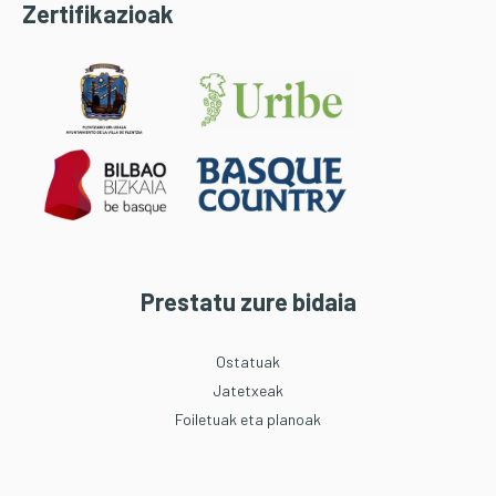
Zertifikazioak
Prestatu zure bidaia
Ostatuak
Jatetxeak
Foiletuak eta planoak