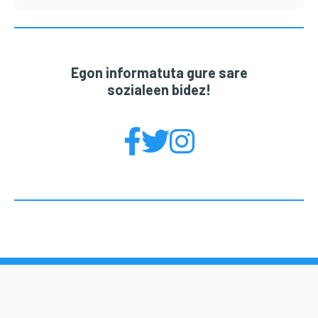
Egon informatuta gure sare
sozialeen bidez!