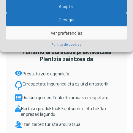
Primary
Aceptar
Sidebar
Denegar
Ver preferencias
Política de cookies
Turismo arduratsua praktikatzea
Plentzia zaintzea da
Prestatu zure egonaldia
Errespetatu ingurunea eta ez utzi arrastorik
Osasun gomendioak eta arauak errespetatu
Bertako produktuak kontsumitu eta tokiko
enpresak lagundu
Izan zaitez turista arduratsua