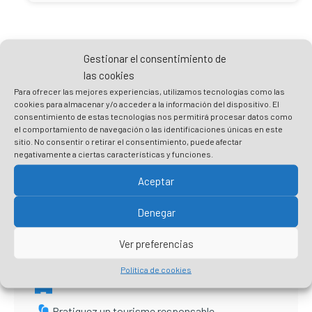
Gestionar el consentimiento de
las cookies
Para ofrecer las mejores experiencias, utilizamos tecnologías como las
cookies para almacenar y/o acceder a la información del dispositivo. El
Pratiquer le tourisme de manière
consentimiento de estas tecnologías nos permitirá procesar datos como
responsable, c’est prendre soin de
el comportamiento de navegación o las identificaciones únicas en este
sitio. No consentir o retirar el consentimiento, puede afectar
Plentzia
negativamente a ciertas características y funciones.
Aceptar
Préparez votre visite
Respectez l’environnement et ne laissez pas de
Denegar
traces
Respectez les recommandations et
Ver preferencias
réglementations sanitaires
Política de cookies
Mangez local et aidez les entreprises du coin
Pratiquez un tourisme responsable