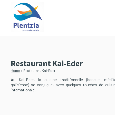
Passer
Passer
au
à
contenu
la
principal
barre
latérale
principale
Restaurant Kai-Eder
Home
»
Restaurant Kai-Eder
Au Kai-Eder, la cuisine traditionnelle (basque, médit
galicienne) se conjugue, avec quelques touches de cuis
internationale.