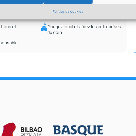
Respectez l’environnement et ne
Política de cookies
laissez pas de traces
tions et
Mangez local et aidez les entreprises
du coin
sponsable