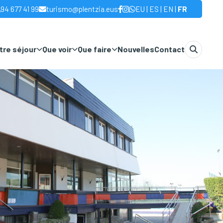
|
|
|
94 677 41 99
turismo@plentzia.eus
EU
ES
EN
FR
otre séjour
Que voir
Que faire
Nouvelles
Contact