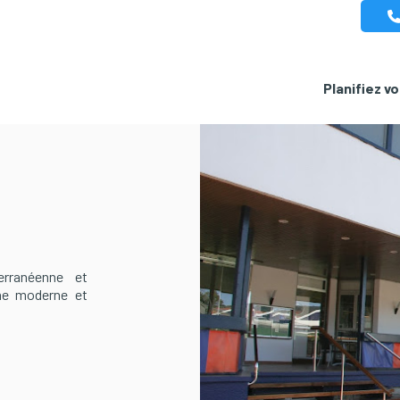
Planifiez v
erranéenne et
ine moderne et