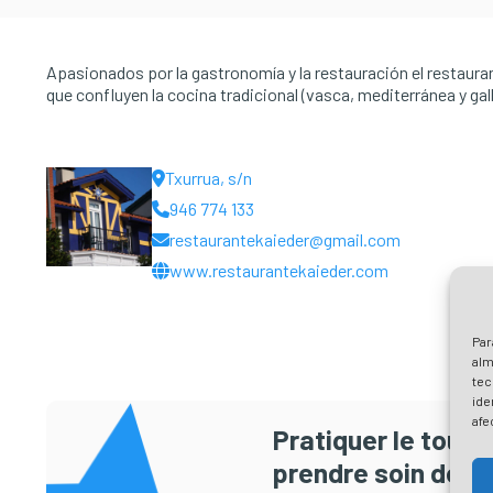
Apasionados por la gastronomía y la restauración el restauran
que confluyen la cocina tradicional (vasca, mediterránea y ga
Txurrua, s/n
946 774 133
restaurantekaieder@gmail.com
www.restaurantekaieder.com
Par
alm
tec
ide
afe
Pratiquer le tour
prendre soin de Pl