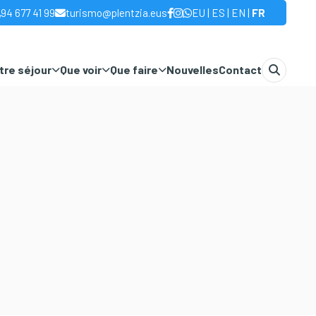
|
|
|
94 677 41 99
turismo@plentzia.eus
EU
ES
EN
FR
otre séjour
Que voir
Que faire
Nouvelles
Contact