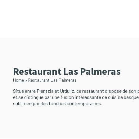
Passer
Passer
au
à
contenu
la
principal
barre
latérale
principale
Restaurant Las Palmeras
Home
»
Restaurant Las Palmeras
Situé entre Plentzia et Urduliz, ce restaurant dispose de son
et se distingue par une fusion intéressante de cuisine basque 
sublimée par des touches contemporaines.