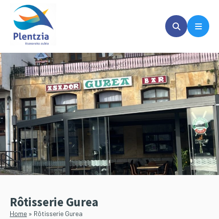
Passer
Passer
au
à
contenu
la
principal
barre
latérale
principale
Rôtisserie Gurea
Home
»
Rôtisserie Gurea