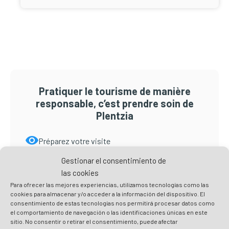
Pratiquer le tourisme de manière
responsable, c’est prendre soin de
Plentzia
Préparez votre visite
Respectez l’environnement et ne laissez pas de
Gestionar el consentimiento de
traces
las cookies
Respectez les recommandations et
Para ofrecer las mejores experiencias, utilizamos tecnologías como las
cookies para almacenar y/o acceder a la información del dispositivo. El
réglementations sanitaires
consentimiento de estas tecnologías nos permitirá procesar datos como
Mangez local et aidez les entreprises du coin
el comportamiento de navegación o las identificaciones únicas en este
sitio. No consentir o retirar el consentimiento, puede afectar