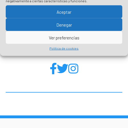
negativamente a ciertas características y funciones.
Pratiquez un tourisme responsable
Aceptar
Denegar
Ver preferencias
Restez informé sur nos réseaux
sociaux!
Política de cookies