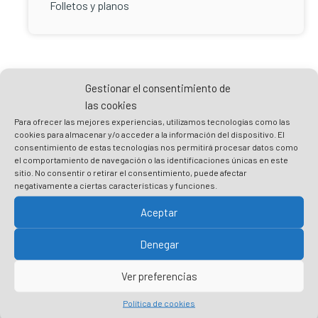
Folletos y planos
Gestionar el consentimiento de
las cookies
Para ofrecer las mejores experiencias, utilizamos tecnologías como las
cookies para almacenar y/o acceder a la información del dispositivo. El
Practicar un turismo responsable es
consentimiento de estas tecnologías nos permitirá procesar datos como
el comportamiento de navegación o las identificaciones únicas en este
cuidar Plentzia
sitio. No consentir o retirar el consentimiento, puede afectar
negativamente a ciertas características y funciones.
Prepara tu visita
Aceptar
Respeta el entorno y no dejes rastro
Denegar
Respeta las recomendaciones y normas
sanitarias
Ver preferencias
Consume local y ayuda a los negocios de
Política de cookies
proximidad