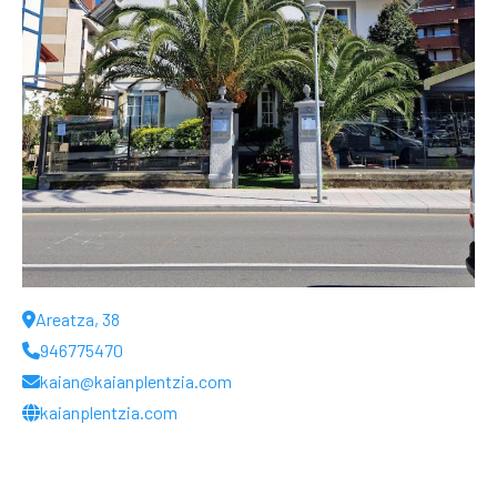
Areatza, 38
946775470
kaian@kaianplentzia.com
kaianplentzia.com