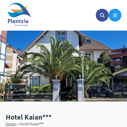
Saltar
Saltar
al
a
contenido
la
principal
barra
lateral
principal
Hotel Kaian***
Home
»
Hotel Kaian***