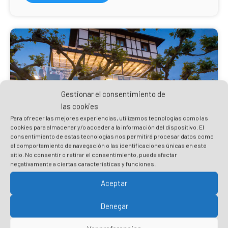
Gestionar el consentimiento de
las cookies
Para ofrecer las mejores experiencias, utilizamos tecnologías como las
cookies para almacenar y/o acceder a la información del dispositivo. El
consentimiento de estas tecnologías nos permitirá procesar datos como
el comportamiento de navegación o las identificaciones únicas en este
sitio. No consentir o retirar el consentimiento, puede afectar
negativamente a ciertas características y funciones.
Hotel Boutique Bahía de Plentzia**
Aceptar
Vistas espectaculares y comodidad para hacerte
sentir como en casa. El Hotel Bahía Plentzia dispone
Denegar
de 8 habitaciones dobles, una de uso individual, una
adaptada para sillas de ruedas y 4 apartamentos