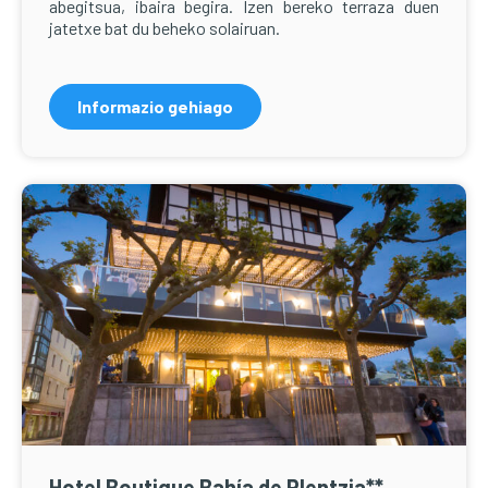
abegitsua, ibaira begira. Izen bereko terraza duen
jatetxe bat du beheko solairuan.
Informazio gehiago
Hotel Boutique Bahía de Plentzia**