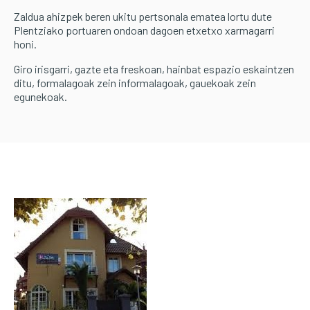
Zaldua ahizpek beren ukitu pertsonala ematea lortu dute
Plentziako portuaren ondoan dagoen etxetxo xarmagarri
honi.
Giro irisgarri, gazte eta freskoan, hainbat espazio eskaintzen
ditu, formalagoak zein informalagoak, gauekoak zein
egunekoak.