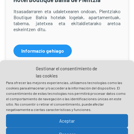
Itsasadarraren eta udaletxearen ondoan, Plentziako
Boutique Bahia hotelak logelak, apartamentuak,
taberna, jatetxea eta ekitaldietarako aretoa
eskeintzen ditu.
Informazio gehiago
Gestionar el consentimiento de
las cookies
Para ofrecer las mejores experiencias, utilizamos tecnologías como las
cookies para almacenar y/o acceder a la información del dispositivo. El
consentimiento de estas tecnologías nos permitirá procesar datos como
el comportamiento de navegación o las identificaciones únicas en este
sitio. No consentir o retirar el consentimiento, puede afectar
negativamente a ciertas características y funciones.
Aceptar