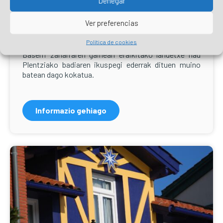
Denegar
Ver preferencias
Larrakoetxea landetxea
Política de cookies
Baserri zaharraren gainean eraikitako landetxe hau
Plentziako badiaren ikuspegi ederrak dituen muino
batean dago kokatua.
Informazio gehiago