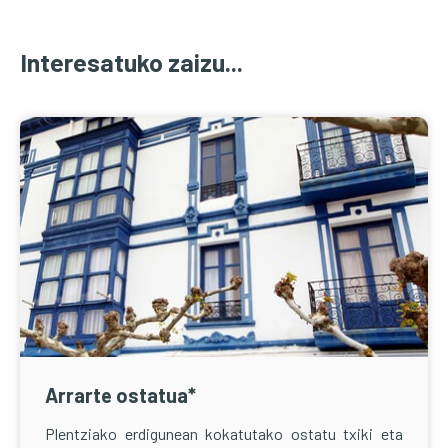
Interesatuko zaizu...
Arrarte ostatua*
Plentziako erdigunean kokatutako ostatu txiki eta