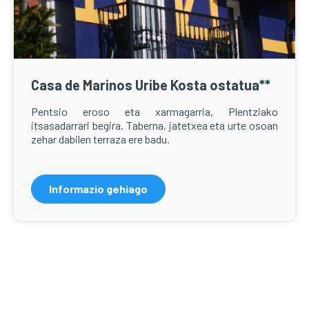
Casa de Marinos Uribe Kosta ostatua**
Pentsio eroso eta xarmagarria, Plentziako
itsasadarrari begira. Taberna, jatetxea eta urte osoan
zehar dabilen terraza ere badu.
Informazio gehiago