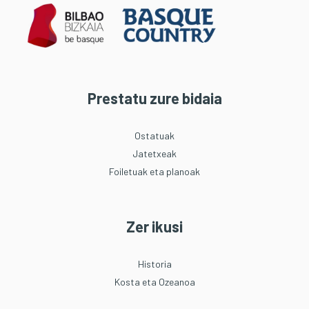
Prestatu zure bidaia
Ostatuak
Jatetxeak
Foiletuak eta planoak
Zer ikusi
Historia
Kosta eta Ozeanoa