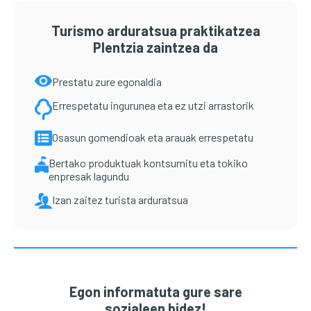
Turismo arduratsua praktikatzea
Plentzia zaintzea da
Prestatu zure egonaldia
Errespetatu ingurunea eta ez utzi arrastorik
Osasun gomendioak eta arauak errespetatu
Bertako produktuak kontsumitu eta tokiko
enpresak lagundu
Izan zaitez turista arduratsua
Egon informatuta gure sare
sozialeen bidez!