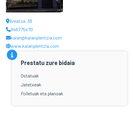
Areatza, 38
946775470
kaian@kaianplentzia.com
www.kaianplentzia.com
Prestatu zure bidaia
Ostatuak
Jatetxeak
Foiletuak eta planoak