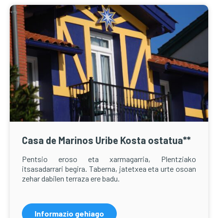
Casa de Marinos Uribe Kosta ostatua**
Pentsio eroso eta xarmagarria, Plentziako
itsasadarrari begira. Taberna, jatetxea eta urte osoan
zehar dabilen terraza ere badu.
Informazio gehiago