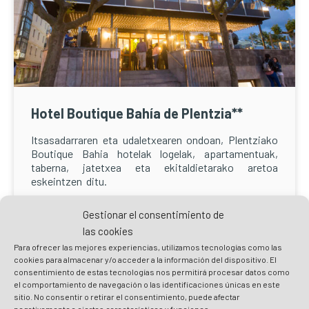
Hotel Boutique Bahía de Plentzia**
Itsasadarraren eta udaletxearen ondoan, Plentziako
Boutique Bahia hotelak logelak, apartamentuak,
taberna, jatetxea eta ekitaldietarako aretoa
eskeintzen ditu.
Gestionar el consentimiento de
Informazio gehiago
las cookies
Para ofrecer las mejores experiencias, utilizamos tecnologías como las
cookies para almacenar y/o acceder a la información del dispositivo. El
consentimiento de estas tecnologías nos permitirá procesar datos como
el comportamiento de navegación o las identificaciones únicas en este
sitio. No consentir o retirar el consentimiento, puede afectar
negativamente a ciertas características y funciones.