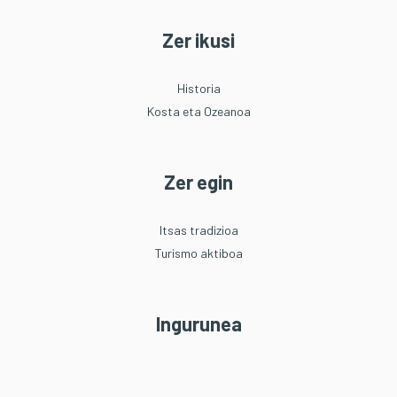
Zer ikusi
Historia
Kosta eta Ozeanoa
Zer egin
Itsas tradizioa
Turismo aktiboa
Ingurunea