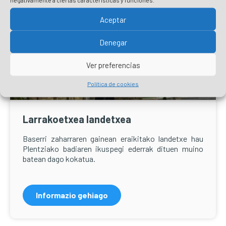
Aceptar
Denegar
Ver preferencias
Política de cookies
Larrakoetxea landetxea
Baserri zaharraren gainean eraikitako landetxe hau
Plentziako badiaren ikuspegi ederrak dituen muino
batean dago kokatua.
Informazio gehiago