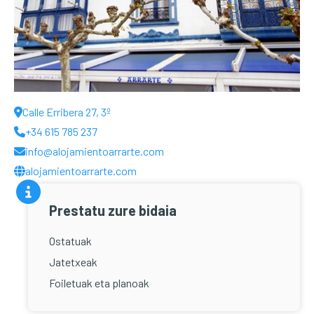
C
alle Erribera 27, 3º
+34 615 785 237
info@alojamientoarrarte.com
alojamientoarrarte.com
Prestatu zure bidaia
Ostatuak
Jatetxeak
Foiletuak eta planoak