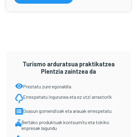
Turismo arduratsua praktikatzea
Plentzia zaintzea da
Prestatu zure egonaldia
Errespetatu ingurunea eta ez utzi arrastorik
Osasun gomendioak eta arauak errespetatu
Bertako produktuak kontsumitu eta tokiko
enpresak lagundu