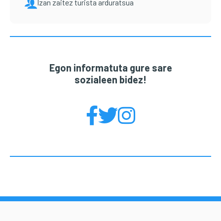
Izan zaitez turista arduratsua
Egon informatuta gure sare
sozialeen bidez!