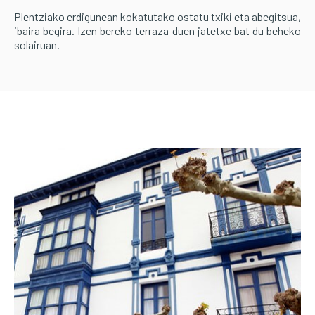
Plentziako erdigunean kokatutako ostatu txiki eta abegitsua,
ibaira begira. Izen bereko terraza duen jatetxe bat du beheko
solairuan.