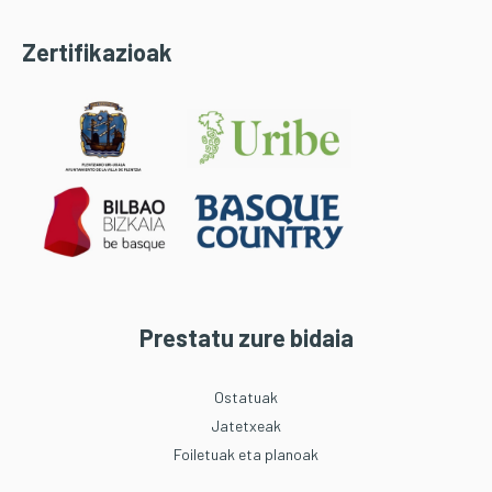
Zertifikazioak
Prestatu zure bidaia
Ostatuak
Jatetxeak
Foiletuak eta planoak