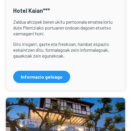
Hotel Kaian***
Zaldua ahizpek beren ukitu pertsonala ematea lortu
dute Plentziako portuaren ondoan dagoen etxetxo
xarmagarri honi.
Giro irisgarri, gazte eta freskoan, hainbat espazio
eskaintzen ditu, formalagoak zein informalagoak,
gauekoak zein egunekoak.
Informazio gehiago