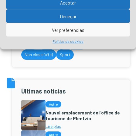
Aceptar
Denegar
Categorías
Ver preferencias
Política de cookies
Autre
Célébration
Culture
Non classifié(e)
Sport
Últimas noticias
Autre
Nouvel emplacement de l’office de
tourisme de Plentzia
Lire plus
Autre