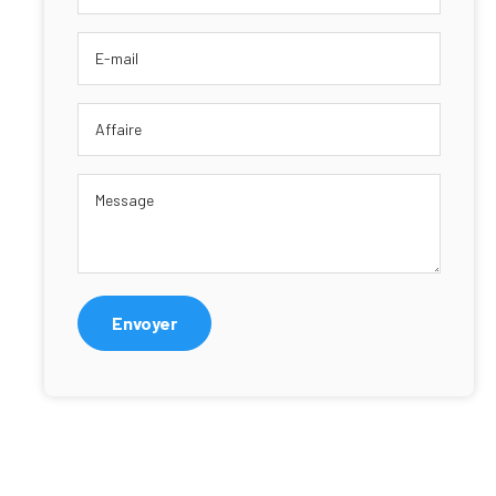
Barre
latérale