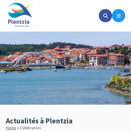
Passer
Passer
au
à
contenu
la
principal
barre
latérale
principale
Actualités à Plentzia
Home
»
Célébration