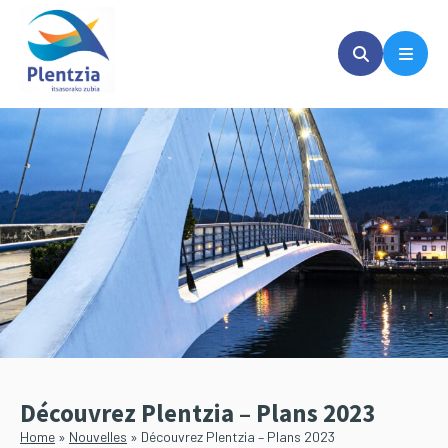
Passer
Passer
au
à
contenu
la
principal
barre
latérale
principale
Découvrez Plentzia – Plans 2023
Home
»
Nouvelles
»
Découvrez Plentzia – Plans 2023