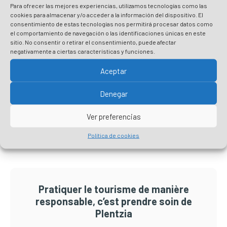
Plentzia
Para ofrecer las mejores experiencias, utilizamos tecnologías como las
cookies para almacenar y/o acceder a la información del dispositivo. El
Lire plus
consentimiento de estas tecnologías nos permitirá procesar datos como
el comportamiento de navegación o las identificaciones únicas en este
Autre
Autre
sitio. No consentir o retirar el consentimiento, puede afectar
Découvrez Plentzia – Plans 2023
negativamente a ciertas características y funciones.
Lire plus
Aceptar
Denegar
Barre
Ver preferencias
latérale
Política de cookies
principale
Pratiquer le tourisme de manière
responsable, c’est prendre soin de
Plentzia