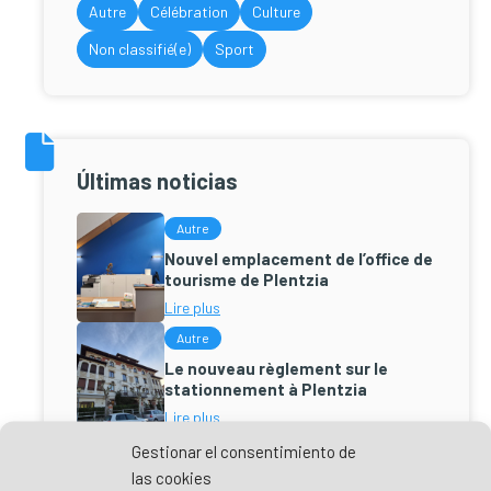
Autre
Célébration
Culture
Non classifié(e)
Sport
Últimas noticias
Autre
Nouvel emplacement de l’office de
tourisme de Plentzia
Lire plus
Autre
Le nouveau règlement sur le
stationnement à Plentzia
Lire plus
Culture
Autre
Gestionar el consentimiento de
las cookies
Nouveau plan de la Villa de