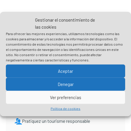
Gestionar el consentimiento de
las cookies
Para ofrecer las mejores experiencias, utilizamos tecnologías como las
Pratiquer le tourisme de manière
cookies para almacenar y/o acceder a la información del dispositivo. El
consentimiento de estas tecnologías nos permitirá procesar datos como
responsable, c’est prendre soin de
el comportamiento de navegación o las identificaciones únicas en este
Plentzia
sitio. No consentir o retirar el consentimiento, puede afectar
negativamente a ciertas características y funciones.
Préparez votre visite
Aceptar
Respectez l’environnement et ne laissez pas de
traces
Denegar
Respectez les recommandations et
Ver preferencias
réglementations sanitaires
Mangez local et aidez les entreprises du coin
Política de cookies
Pratiquez un tourisme responsable