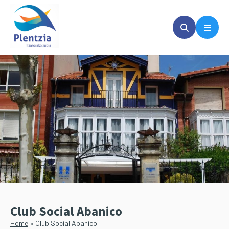
Passer
Passer
au
à
contenu
la
principal
barre
latérale
principale
Club Social Abanico
Home
»
Club Social Abanico