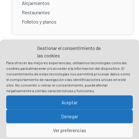
Alojamientos
Restaurantes
Folletos y planos
Gestionar el consentimiento de
las cookies
Para ofrecer las mejores experiencias, utilizamos tecnologías como las
cookies para almacenar y/o acceder a la información del dispositivo. El
consentimiento de estas tecnologías nos permitirá procesar datos como
el comportamiento de navegación o las identificaciones únicas en este
Practicar un turismo responsable es
sitio. No consentir o retirar el consentimiento, puede afectar
cuidar Plentzia
negativamente a ciertas características y funciones.
Aceptar
Prepara tu visita
Denegar
Respeta el entorno y no dejes rastro
Ver preferencias
Respeta las recomendaciones y normas
sanitarias