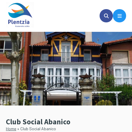
Saltar
Saltar
al
a
contenido
la
principal
barra
lateral
principal
Club Social Abanico
Home
»
Club Social Abanico