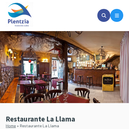
Saltar
Saltar
al
a
contenido
la
principal
barra
lateral
principal
Restaurante La Llama
Home
»
Restaurante La Llama