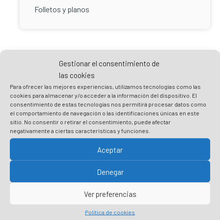
Folletos y planos
Gestionar el consentimiento de
las cookies
Para ofrecer las mejores experiencias, utilizamos tecnologías como las
cookies para almacenar y/o acceder a la información del dispositivo. El
consentimiento de estas tecnologías nos permitirá procesar datos como
Practicar un turismo responsable es
el comportamiento de navegación o las identificaciones únicas en este
cuidar Plentzia
sitio. No consentir o retirar el consentimiento, puede afectar
negativamente a ciertas características y funciones.
Prepara tu visita
Aceptar
Respeta el entorno y no dejes rastro
Denegar
Respeta las recomendaciones y normas
sanitarias
Ver preferencias
Consume local y ayuda a los negocios de
Política de cookies
proximidad