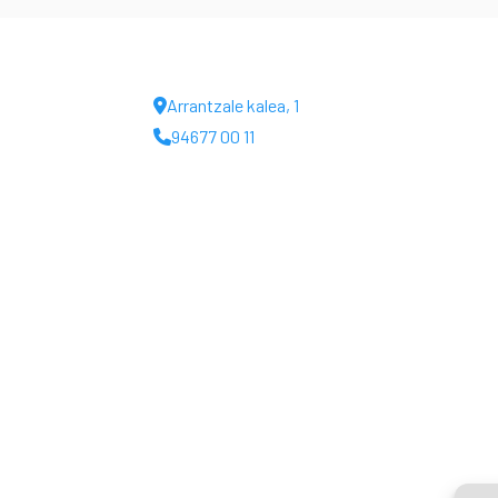
Ar
rantzale kalea, 1
946
77 00 11