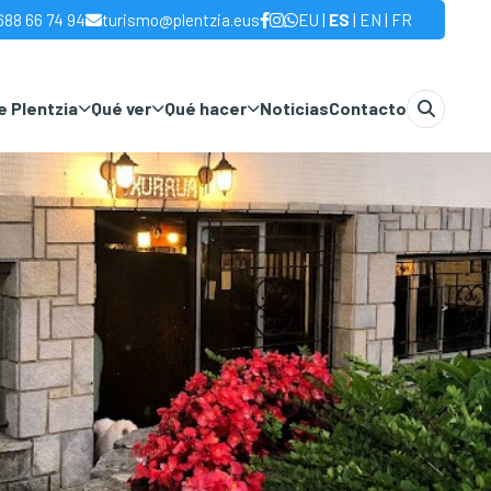
|
|
|
688 66 74 94
turismo@plentzia.eus
EU
ES
EN
FR
 Plentzia
Qué ver
Qué hacer
Noticias
Contacto