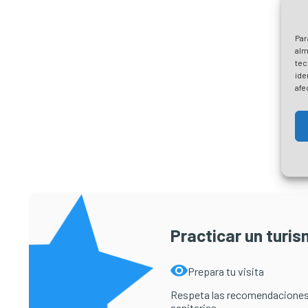
Par
alm
tec
ide
afe
Practicar un turi
Prepara tu visita
Respeta las recomendaciones
sanitarias