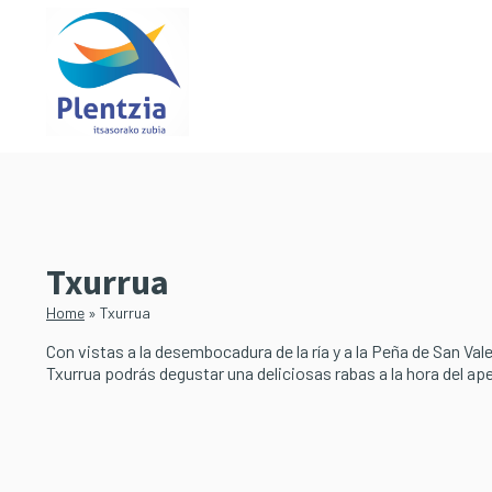
Saltar
Saltar
al
a
contenido
la
principal
barra
lateral
principal
Txurrua
Home
»
Txurrua
Con vistas a la desembocadura de la ría y a la Peña de San Valen
Txurrua podrás degustar una deliciosas rabas a la hora del ape