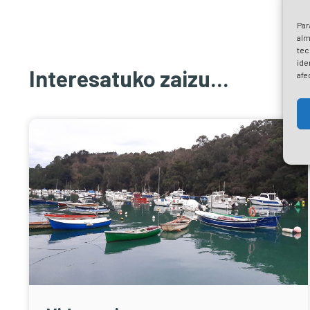
Par
alm
tec
ide
Interesatuko zaizu...
afe