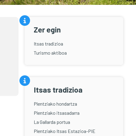
Zer egin
Itsas tradizioa
Turismo aktiboa
Itsas tradizioa
Plentziako hondartza
Plentziako itsasadarra
La Gallarda portua
Plentziako Itsas Estazioa-PIE