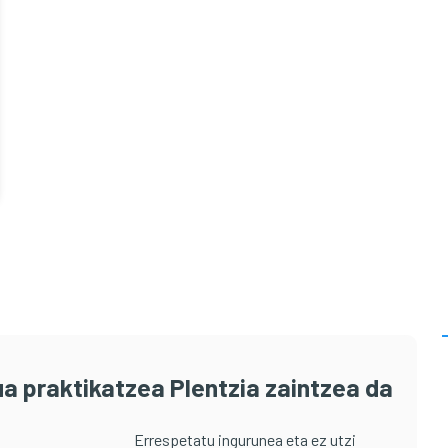
a praktikatzea Plentzia zaintzea da
Errespetatu ingurunea eta ez utzi