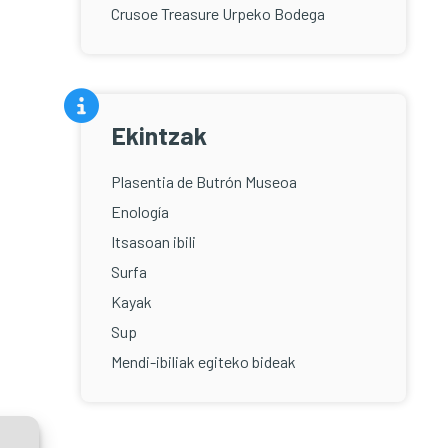
Crusoe Treasure Urpeko Bodega
Ekintzak
Plasentia de Butrón Museoa
Enología
Itsasoan ibili
Surfa
Kayak
Sup
Mendi-ibiliak egiteko bideak