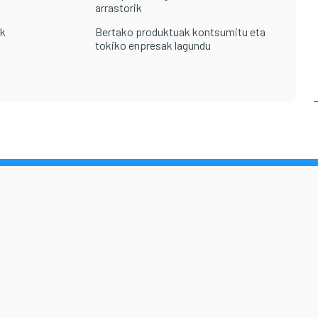
arrastorik
ak
Bertako produktuak kontsumitu eta
tokiko enpresak lagundu