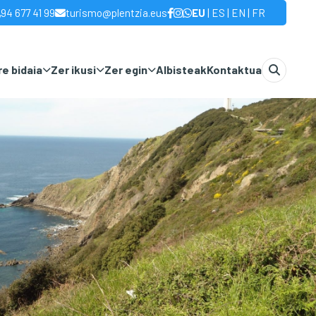
|
|
|
94 677 41 99
turismo@plentzia.eus
EU
ES
EN
FR
e bidaia
Zer ikusi
Zer egin
Albisteak
Kontaktua