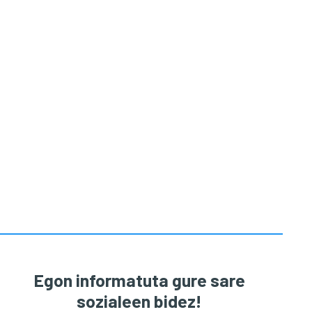
Egon informatuta gure sare
sozialeen bidez!