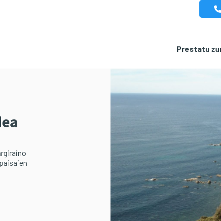
Prestatu zur
dea
argiraino
 paisaien