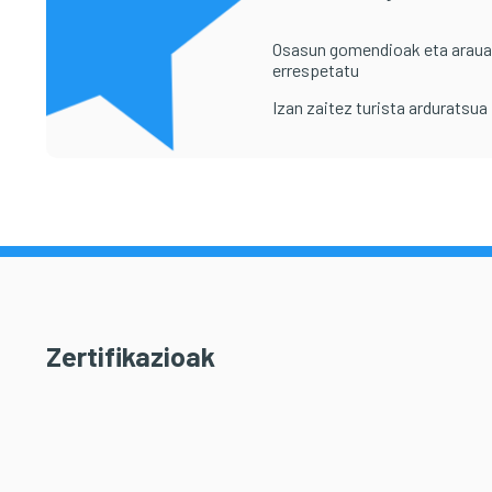
Osasun gomendioak eta arau
errespetatu
Izan zaitez turista arduratsua
Zertifikazioak