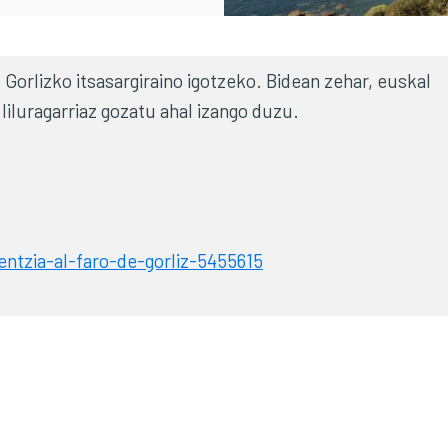
 Gorlizko itsasargiraino igotzeko. Bidean zehar, euskal
liluragarriaz gozatu ahal izango duzu.
ntzia-al-faro-de-gorliz-5455615