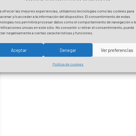
a ofrecer las mejores experiencias, utilizamos tecnologías como las cookies para
acenar y/o acceder a la información del dispositivo. El consentimiento de estas
nologías nos permitirá procesar datos como el comportamiento de navegación o l
ntificaciones únicas en este sitio. No consentir o retirar el consentimiento, puede
ctar negativamente a ciertas características y funciones.
Aceptar
Denegar
Ver preferencias
Política de cookies