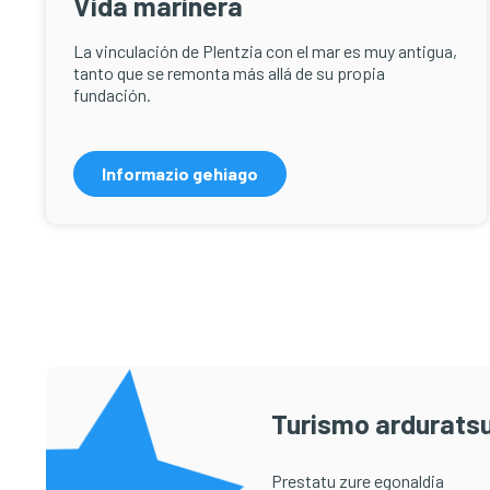
Vida marinera
La vinculación de Plentzia con el mar es muy antigua,
tanto que se remonta más allá de su propia
fundación.
Informazio gehiago
Turismo arduratsu
Prestatu zure egonaldia