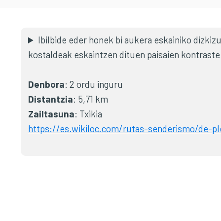
Ibilbide eder honek bi aukera eskainiko dizkizu
kostaldeak eskaintzen dituen paisaien kontraste 
Denbora
: 2 ordu inguru
Distantzia
: 5,71 km
Zailtasuna
: Txikia
https://es.wikiloc.com/rutas-senderismo/de-ple