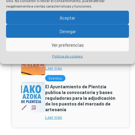
sitio. No consentir o retirar el consentimiento, puede afectar
turismo de Plentzia
negativamente a ciertas características y funciones.
Leer más
Aceptar
Cultura
Nuevo Plano de la Villa de Plentzia
Denegar
Leer más
Ver preferencias
Otros
Política de cookies
Conoce Plentzia – Planes 2023
Leer más
Eventos
El Ayuntamiento de Plentzia
publica la convocatoria y bases
reguladoras para la adjudicación
de los puestos del mercado de
artesanía
Leer más