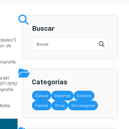
Buscar
pales”),
or, de
ografía,
a del
Categorías
937-1975)
ografia
Cultura
Deportes
Eventos
Media,
Fiestas
Otros
Sin categoría