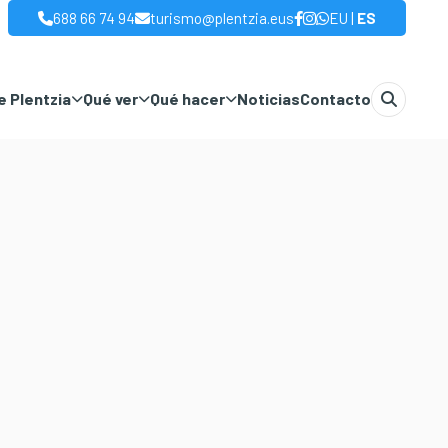
|
688 66 74 94
turismo@plentzia.eus
EU
ES
 Plentzia
Qué ver
Qué hacer
Noticias
Contacto