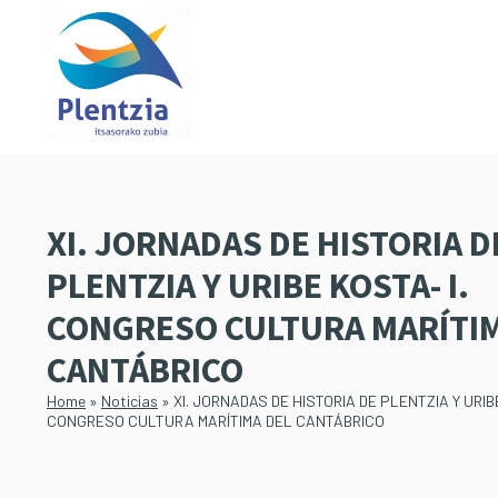
Saltar
Saltar
al
a
contenido
la
principal
barra
lateral
principal
XI. JORNADAS DE HISTORIA D
PLENTZIA Y URIBE KOSTA- I.
CONGRESO CULTURA MARÍTIM
CANTÁBRICO
Home
»
Noticias
»
XI. JORNADAS DE HISTORIA DE PLENTZIA Y URIBE
CONGRESO CULTURA MARÍTIMA DEL CANTÁBRICO