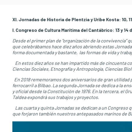
XI. Jornadas de Historia de Plentzia y Uribe Kosta: 10, 11 
I. Congreso de Cultura Marítima del Cantábrico: 13 y 14 de
Desde el primer plan de “organización de la convivencia” q
que celebrábamos hace diez años abriendo estas Jornadas
forma documentada y bastante, las formas de vida y trabaj
En estos diez años se han impartido más de cincuenta conf
Ciencias Sociales, Etnografía y Antropología, Ciencias Biol
En 2018 rememoramos dos aniversarios de gran utilidad par
ferrocarril a Bilbao. La segunda Jornada se dedica a la ens
y oficial desde la Constitución de 1976. En la tercera, el 
Taldea expondrá sus trabajos y proyectos.
Las cuarta y quinta Jornadas se dedican a un Congreso que
que forjaron también nuestros antepasados marinos de Barri