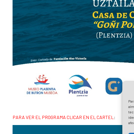
Par
alm
tec
PARA VER EL PROGRAMA CLICAR EN EL CARTEL
:
ide
afe